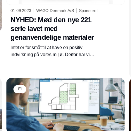
01.09.2023
WAGO Denmark A/S
Sponseret
NYHED: Mød den nye 221
serie lavet med
genanvendelige materialer
Intet er for småt til at have en positiv
indvirkning på vores miljø. Derfor har vi
nytænkt et af vores mest kendte produkter –
221-seriens samlemuffer.
El