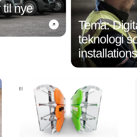
 til nye
Tema: Digit
teknologi s
installatio
Annonce
El