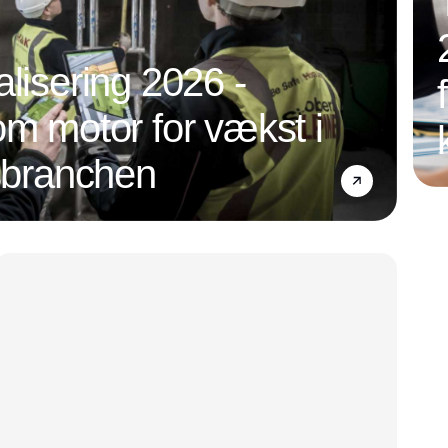
alisering 2026 -
om motor for vækst i
nsbranchen