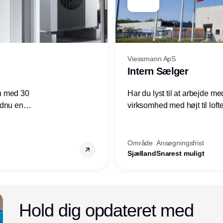
Viessmann ApS
Intern Sælger
n med 30
Har du lyst til at arbejde m
ndnu en
virksomhed med højt til loft
ret i
prioriteres højt, så er denne s
Område
Ansøgningsfrist
Sjælland
Snarest muligt
Annonce
Hold dig opdateret med