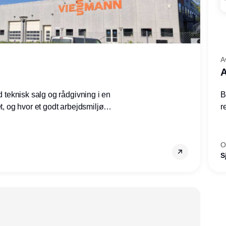
A
A
ed teknisk salg og rådgivning i en
B
et, og hvor et godt arbejdsmiljø
r
tilling den rette for dig.
g
–
s
O
S