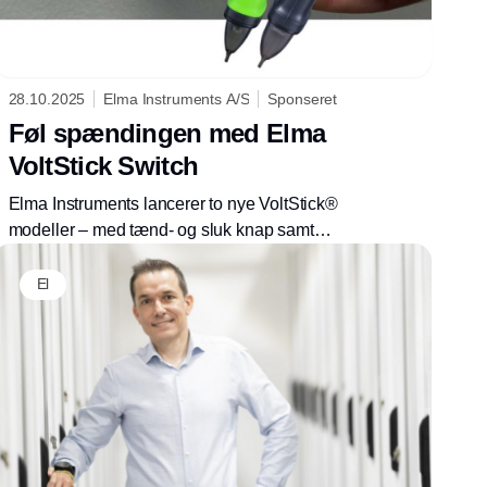
28.10.2025
Elma Instruments A/S
Sponseret
Føl spændingen med Elma
VoltStick Switch
Elma Instruments lancerer to nye VoltStick®
modeller – med tænd- og sluk knap samt
egenskaber særligt velegnet til industri og
andre hårde eller støjende miljøer
El