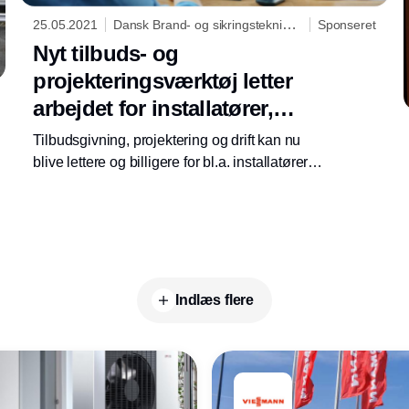
25.05.2021
Dansk Brand- og sikringsteknisk
Sponseret
Institut
Nyt tilbuds- og
projekteringsværktøj letter
arbejdet for installatører,
rådgivere m.fl.
Tilbudsgivning, projektering og drift kan nu
blive lettere og billigere for bl.a. installatører
og rådgivere. DBI’s nye digitale værktøj
hjælper i alle faser af byggeriet.
Indlæs flere