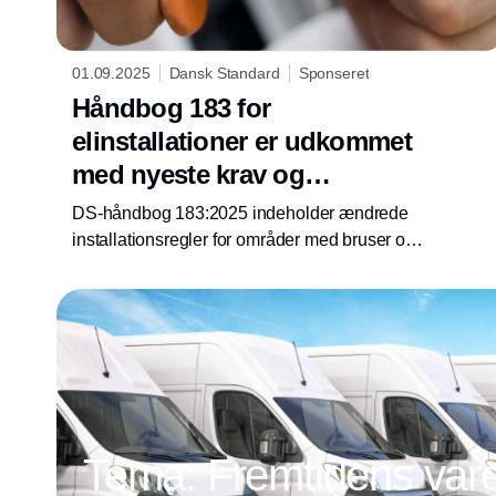
01.09.2025
Dansk Standard
Sponseret
Håndbog 183 for
elinstallationer er udkommet
med nyeste krav og
opdateringer
DS-håndbog 183:2025 indeholder ændrede
installationsregler for områder med bruser og
bad samt opdateringer inden for
ledningsdimensionering og håndtering af
harmoniske strømme.
Tema: Fremtidens vareb