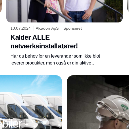
10.07.2024
Alcadon ApS
Sponseret
Kalder ALLE
netværksinstallatører!
Har du behov for en leverandør som ikke blot
leverer produkter, men også er din aktive
medspiller i marken og klar til at rådgive
indenfor netværk og fiber?
iler -