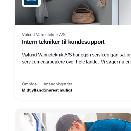
Vølund Varmeteknik A/S
Intern tekniker til kundesupport
Vølund Varmeteknik A/S har egen serviceorganisatio
servicemedarbejdere over hele landet. Vi søger nu e
teknisk kollega - denne gang til kundesupport på konto
Herning.
Område
Ansøgningsfrist
Midtjylland
Snarest muligt