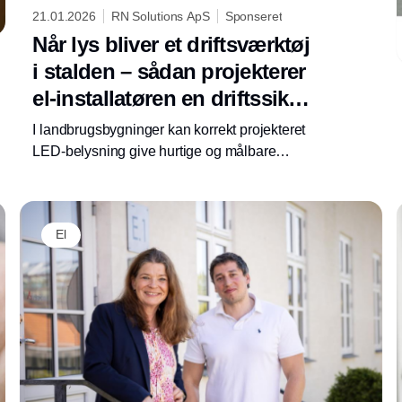
21.01.2026
RN Solutions ApS
Sponseret
Når lys bliver et driftsværktøj
i stalden – sådan projekterer
el-installatøren en driftssikker
LED-belysning
I landbrugsbygninger kan korrekt projekteret
LED-belysning give hurtige og målbare
gevinster – men kun hvis
belysningsinstallationen tænkes som en del af
Annonce
den daglige drift. Her er fem principper, der
El
hjælper el-installatøren med at levere en
robust og energieffektiv løsning med
dokumentérbar effekt i driftstimer og kWh – og
med færre genbesøg i et krævende staldmiljø.