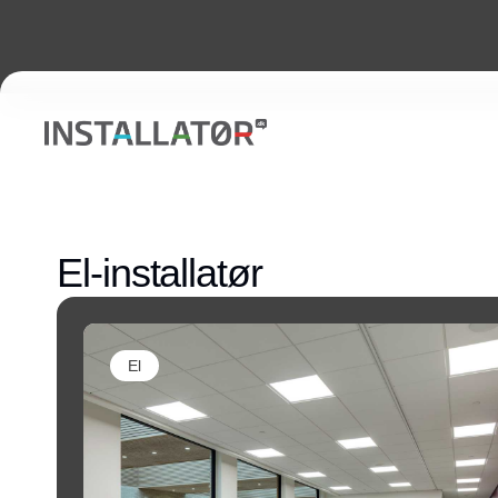
El-installatør
El