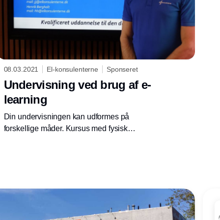
08.03.2021
El-konsulenterne
Sponseret
Undervisning ved brug af e-
learning
Din undervisningen kan udformes på
forskellige måder. Kursus med fysisk
deltagelse, Undervisning via Teams eller e-
elearning. Det kan også være en fordel at
kombinere de forskellige måder at undervise
på. Se link til video i artiklen