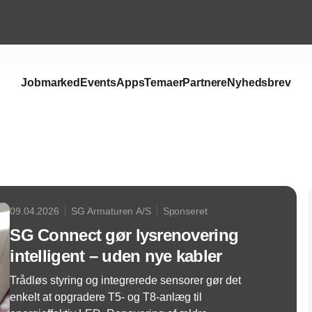
Jobmarked
Events
Apps
Temaer
Partnere
Nyhedsbrev
Annonce
09.04.2026
SG Armaturen A/S
Sponseret
SG Connect gør lysrenovering
intelligent – uden nye kabler
Trådløs styring og integrerede sensorer gør det
enkelt at opgradere T5- og T8-anlæg til