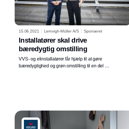
15.06.2021
Lemvigh-Müller A/S
Sponseret
Installatører skal drive
bæredygtig omstilling
VVS- og elinstallatører får hjælp til at gøre
bæredygtighed og grøn omstilling til en del af
deres forretning med nyt videnskoncept fra
stål- og teknikgrossisten Lemvigh-Müller.