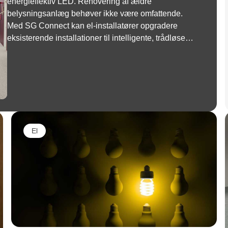
energieffektiv LED. Renovering af ældre
belysningsanlæg behøver ikke være omfattende.
Med SG Connect kan el-installatører opgradere
eksisterende installationer til intelligente, trådløse
lysstyringssystemer – uden at trække nye kabler.
El