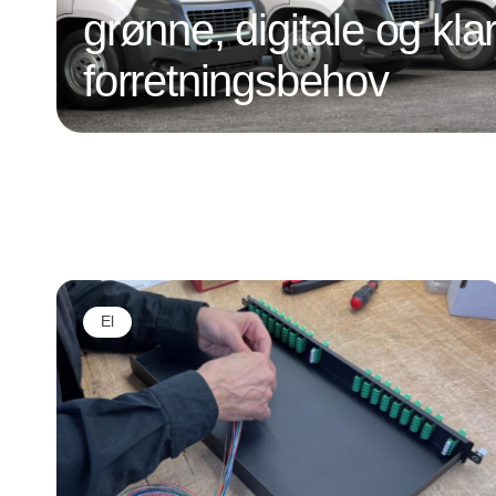
grønne, digitale og klar
forretningsbehov
El