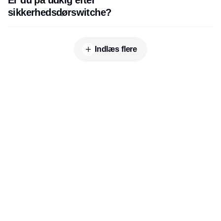
sikkerhedsdørswitche?
Indlæs flere
Udgiver
Horisont Gruppen a/s
Strandlodsvej 44
2300 København S
Telefon:
53506060
www.horisontgruppen.dk
Indhold