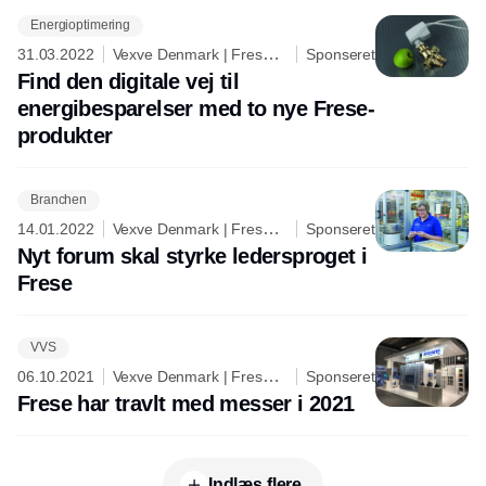
Energioptimering
31.03.2022
Vexve Denmark | Frese
Sponseret
A/S
Find den digitale vej til
energibesparelser med to nye Frese-
produkter
Branchen
14.01.2022
Vexve Denmark | Frese
Sponseret
A/S
Nyt forum skal styrke ledersproget i
Frese
VVS
06.10.2021
Vexve Denmark | Frese
Sponseret
A/S
Frese har travlt med messer i 2021
Indlæs flere