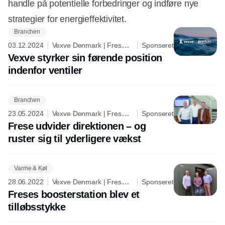
handle på potentielle forbedringer og indføre nye
strategier for energieffektivitet.
Branchen
03.12.2024
Vexve Denmark | Frese
Sponseret
A/S
Vexve styrker sin førende position
indenfor ventiler
Branchen
23.05.2024
Vexve Denmark | Frese
Sponseret
A/S
Frese udvider direktionen – og
ruster sig til yderligere vækst
Varme & Køl
28.06.2022
Vexve Denmark | Frese
Sponseret
A/S
Freses boosterstation blev et
tilløbsstykke