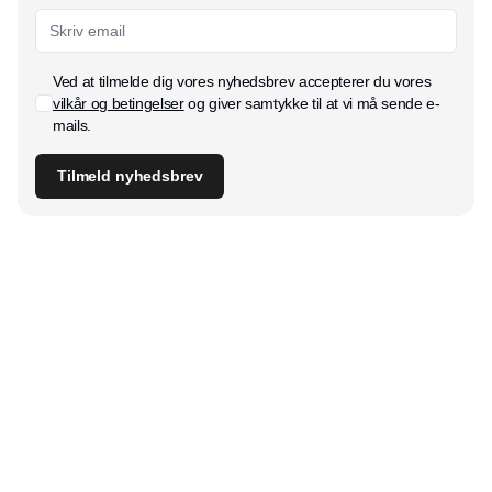
Ved at tilmelde dig vores nyhedsbrev accepterer du vores
vilkår og betingelser
og giver samtykke til at vi må sende e-
mails.
Tilmeld nyhedsbrev
Udgiver
Horisont Gruppen a/s
Strandlodsvej 44
2300 København S
Telefon:
53506060
www.horisontgruppen.dk