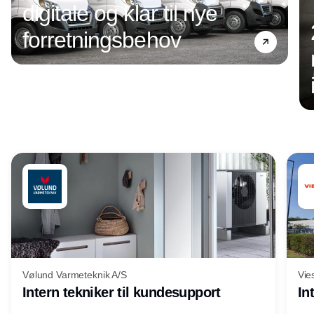
digitale og klar til nye
forretningsbehov
Annonce
Vølund Varmeteknik A/S
Vie
Intern tekniker til kundesupport
In