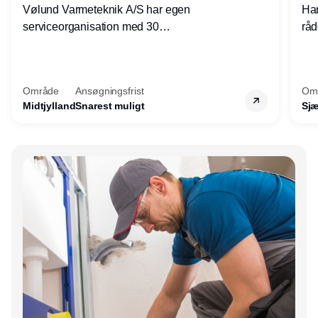
Vølund Varmeteknik A/S har egen
Har
serviceorganisation med 30
råd
servicemedarbejdere over hele landet. Vi
lof
søger nu endnu en teknisk kollega - denne
pri
gang til kundesupport på kontoret i Herning.
for
Område
Ansøgningsfrist
Om
Midtjylland
Snarest muligt
Sjæ
Annonce