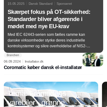
15.05.2025
Dansk Standard
Sponseret
Skærpet fokus på OT-sikkerhed:
Standarder bliver afgørende i
mødet med nye EU-krav
Med IEC 62443-serien som fælles ramme kan
danske virksomheder styrke deres industrielle
kontrolsystemer og sikre overholdelse af NIS2-
direktivets skærpede krav.
Branchen
06.09.2024
Installator.dk
Coromatic køber dansk el-installatør
Annonce
Tema: Fremtidens
varebiler - grønne,