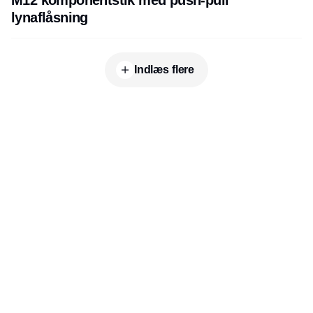
M12 komponentstik med push-pull
lynaflåsning
Indlæs flere
Udgiver
Horisont Gruppen a/s
Strandlodsvej 44
2300 København S
Telefon:
53506060
www.horisontgruppen.dk
Indhold