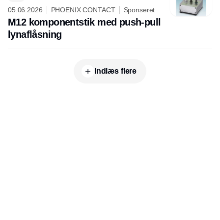
05.06.2026
PHOENIX CONTACT
Sponseret
M12 komponentstik med push-pull
lynaflåsning
Indlæs flere
Udgiver
Horisont Gruppen a/s
Strandlodsvej 44
2300 København S
Telefon:
53506060
www.horisontgruppen.dk