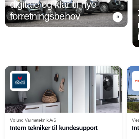
digitale og klar til nye
forretningsbehov
Annonce
Vølund Varmeteknik A/S
Vie
Intern tekniker til kundesupport
In