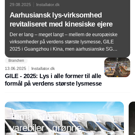
29.08.2025
Installator.dk
Aarhusiansk lys-virksomhed
revitaliseret med kinesiske ejere
Der er lang – meget langt – mellem de europæiske
virksomheder på verdens største lysmesse, GILE
2025 i Guangzhou i Kina, men aarhusianske SGM
Lighting er en af de få undtagelser. Og det er der en
Branchen
særlig grund til.
13.06.2025
Installator.dk
GILE - 2025: Lys i alle former til alle
formål på verdens største lysmesse
Annonce
Tema: Fremtidens
varebiler - grønne,