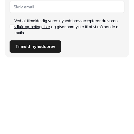
Ved at tilmelde dig vores nyhedsbrev accepterer du vores
vilkår og betingelser
og giver samtykke til at vi må sende e-
mails.
Tilmeld nyhedsbrev
Udgiver
Horisont Gruppen a/s
Strandlodsvej 44
2300 København S
Telefon:
53506060
www.horisontgruppen.dk