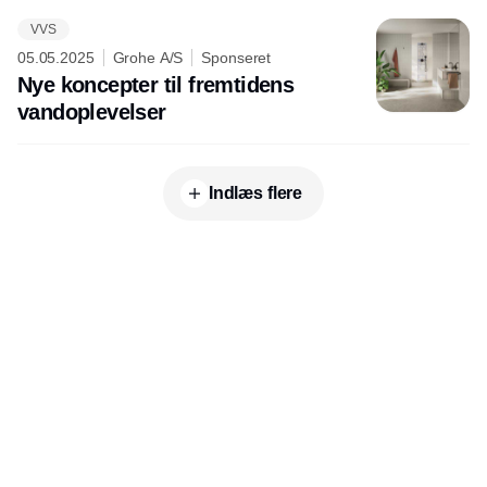
VVS
05.05.2025
Grohe A/S
Sponseret
Nye koncepter til fremtidens
vandoplevelser
Indlæs flere
Udgiver
Horisont Gruppen a/s
Strandlodsvej 44
2300 København S
Telefon:
53506060
www.horisontgruppen.dk