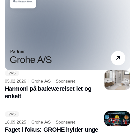
Partner
Grohe A/S
VVS
05.02.2026
Grohe A/S
Sponseret
Harmoni på badeværelset let og
enkelt
VVS
18.09.2025
Grohe A/S
Sponseret
Faget i fokus: GROHE hylder unge