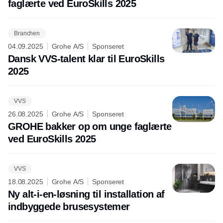
faglærte ved EuroSkills 2025
Branchen
04.09.2025
Grohe A/S
Sponseret
Dansk VVS-talent klar til EuroSkills
2025
VVS
26.08.2025
Grohe A/S
Sponseret
GROHE bakker op om unge faglærte
ved EuroSkills 2025
VVS
18.08.2025
Grohe A/S
Sponseret
Ny alt-i-en-løsning til installation af
indbyggede brusesystemer