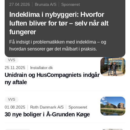
27.04.2026
Brunata A/S
Sponseret
Indeklima i nybyggeri: Hvorfor
luften bliver for tør – selv når alt
fungerer
Få indsigt i problematikken med indeklima – og
hvordan sensorer gør det målbart i praksis.
VVS
25.11.2025
Installator.dk
Unidrain og HusCompagniets indgår
ny aftale
VVS
01.08.2025
Roth Danmark A/S
Sponseret
30 nye boliger i Å-Grunden Køge