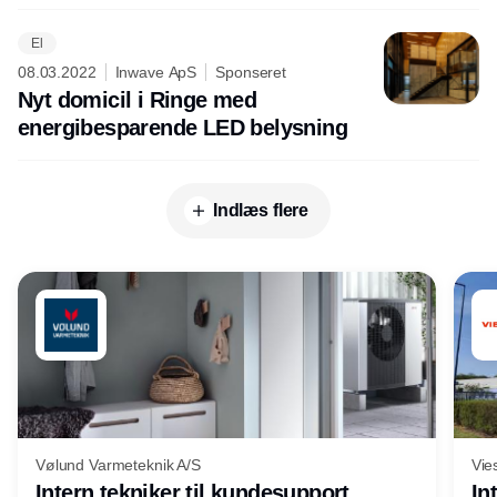
El
08.03.2022
Inwave ApS
Sponseret
Nyt domicil i Ringe med
energibesparende LED belysning
Indlæs flere
Vølund Varmeteknik A/S
Vie
Intern tekniker til kundesupport
In