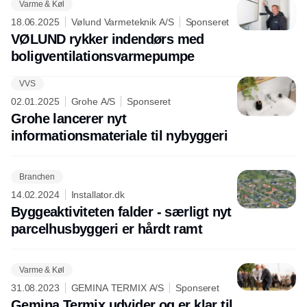
Varme & Køl
18.06.2025
Vølund Varmeteknik A/S
Sponseret
VØLUND rykker indendørs med
boligventilationsvarmepumpe
VVS
Annonce
02.01.2025
Grohe A/S
Sponseret
Grohe lancerer nyt
informationsmateriale til nybyggeri
Branchen
14.02.2024
Installator.dk
Byggeaktiviteten falder - særligt nyt
parcelhusbyggeri er hårdt ramt
Varme & Køl
31.08.2023
GEMINA TERMIX A/S
Sponseret
Gemina Termix udvider og er klar til