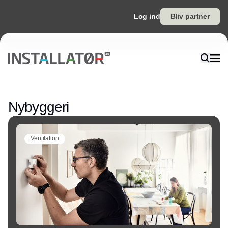
Log ind
Bliv partner
Annonce
Nybyggeri
Ventilation