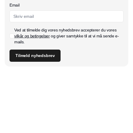
Email
Ved at tilmelde dig vores nyhedsbrev accepterer du vores
vilkår og betingelser
og giver samtykke til at vi må sende e-
mails.
Tilmeld nyhedsbrev
Udgiver
Horisont Gruppen a/s
Strandlodsvej 44
2300 København S
Telefon:
53506060