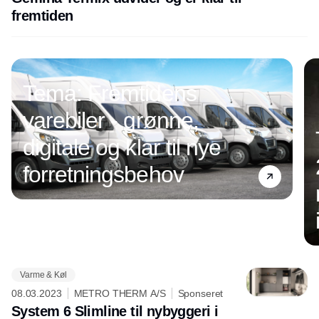
fremtiden
Tema: Fremtidens
varebiler - grønne,
digitale og klar til nye
forretningsbehov
Varme & Køl
Annonce
08.03.2023
METRO THERM A/S
Sponseret
System 6 Slimline til nybyggeri i