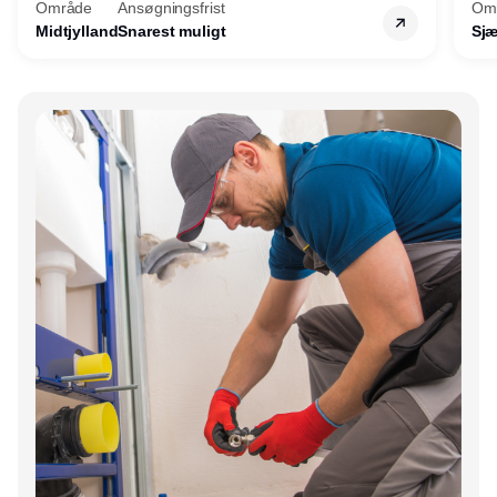
Område
Ansøgningsfrist
Om
Midtjylland
Snarest muligt
Sjæ
Annonce