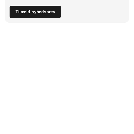
Tilmeld nyhedsbrev
Udgiver
Horisont Gruppen a/s
Strandlodsvej 44
2300 København S
Telefon:
53506060
www.horisontgruppen.dk
Indhold
Branchen
Sikkerhed
Partnere
Bygningsautomatik
Ventilation
RSS-feed
El
VVS
Nyhedsbrev