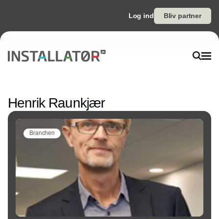
Log ind
Bliv partner
Annonce
Henrik Raunkjær
Branchen