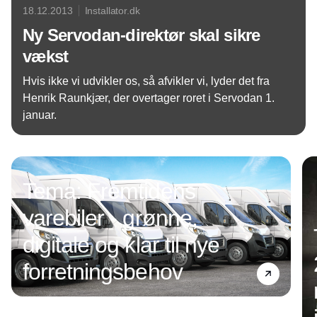
18.12.2013
Installator.dk
Ny Servodan-direktør skal sikre
vækst
Hvis ikke vi udvikler os, så afvikler vi, lyder det fra
Henrik Raunkjær, der overtager roret i Servodan 1.
januar.
Annonce
Tema: Fremtidens
varebiler - grønne,
digitale og klar til nye
forretningsbehov