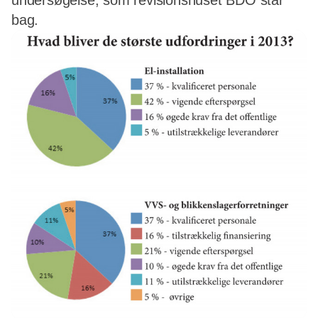
undersøgelse, som revisionshuset BDO står
bag.