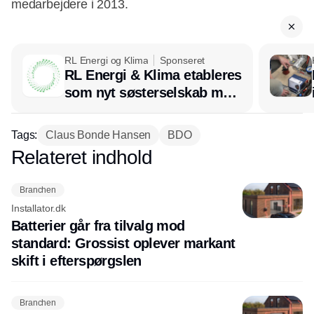
medarbejdere i 2013.
RL Energi og Klima
Sponseret
RL Energi & Klima etableres
som nyt søsterselskab med
afsæt i RL Ventilation
Tags:
Claus Bonde Hansen
BDO
Relateret indhold
Annonce
Branchen
Installator.dk
Batterier går fra tilvalg mod
standard: Grossist oplever markant
skift i efterspørgslen
Branchen