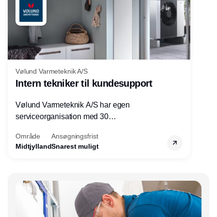
Vølund Varmeteknik A/S
Intern tekniker til kundesupport
Vølund Varmeteknik A/S har egen
serviceorganisation med 30
servicemedarbejdere over hele landet. Vi
Område
Ansøgningsfrist
søger nu endnu en teknisk kollega - denne
Midtjylland
Snarest muligt
gang til kundesupport på kontoret i Herning.
Annonce