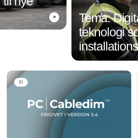
 til nye
Tema: Digit
teknologi s
installatio
Annonce
El