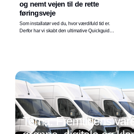
og nemt vejen til de rette
føringsveje
Som installatør ved du, hvor værdifuld tid er.
Derfor har vi skabt den ultimative Quickguide
med dig i tankerne. Hos Scankab er vores mål
nemlig klart: Vi vil gøre din arbejdsdag
nemmere og mere effektiv.
Tema: Fremtidens vareb