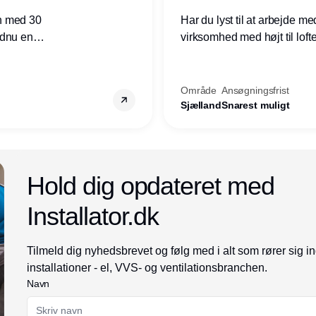
n med 30
Har du lyst til at arbejde m
ndnu en
virksomhed med højt til loft
ret i
prioriteres højt, så er denne s
Område
Ansøgningsfrist
Sjælland
Snarest muligt
Annonce
Hold dig opdateret med
Installator.dk
Tilmeld dig nyhedsbrevet og følg med i alt som rører sig i
installationer - el, VVS- og ventilationsbranchen.
Navn