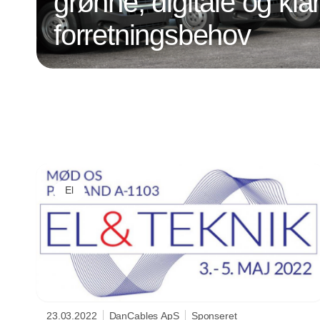
grønne, digitale og klar
forretningsbehov
El
23.03.2022
DanCables ApS
Sponseret