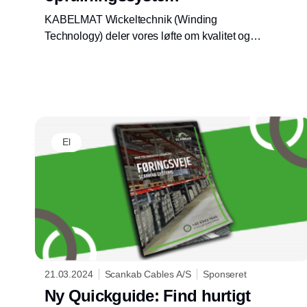
KABELMAT Wickeltechnik (Winding
Technology) deler vores løfte om kvalitet og
innovation i sin produktion. Nu oplever vores
kunder også disse fordele.
El
21.03.2024
Scankab Cables A/S
Sponseret
Ny Quickguide: Find hurtigt