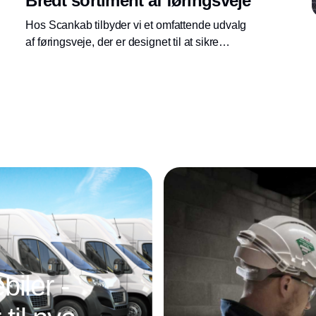
Bredt sortiment af føringsveje
Hos Scankab tilbyder vi et omfattende udvalg
af føringsveje, der er designet til at sikre
effektiv og sikker kabelinstallation. Vores
føringsveje, herunder kabelbakker,
ankerskinner og ophængssystemer er ideelle
til at organisere og beskytte kabler i både
industrielle og kommercielle bygninger.
Uanset om det drejer sig om
kabelinstallationer i komplekse systemer eller
simple løsninger til mindre projekter, har vi de
rette produkter til at sikre en sikker installation.
iler -