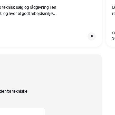
ed teknisk salg og rådgivning i en
B
et, og hvor et godt arbejdsmiljø
r
tilling den rette for dig.
g
–
s
O
S
ndenfor tekniske