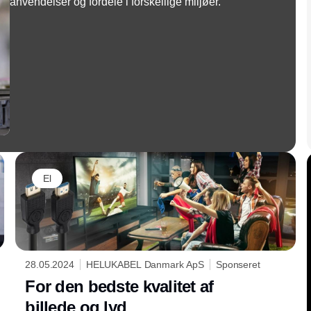
anvendelser og fordele i forskellige miljøer.
El
28.05.2024
HELUKABEL Danmark ApS
Sponseret
For den bedste kvalitet af
billede og lyd