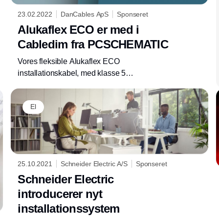
23.02.2022
DanCables ApS
Sponseret
Alukaflex ECO er med i
Cabledim fra PCSCHEMATIC
Vores fleksible Alukaflex ECO
installationskabel, med klasse 5
aluminiumsleder, er med i den nye version 3.4
af Cabledim fra PCSCHEMATIC.
El
25.10.2021
Schneider Electric A/S
Sponseret
Schneider Electric
introducerer nyt
installationssystem