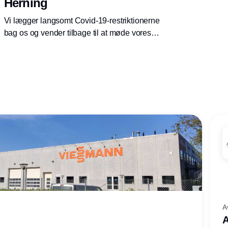
Herning
Vi lægger langsomt Covid-19-restriktionerne
bag os og vender tilbage til at møde vores
kunder ansigt til ansigt. Derfor er vi glade for at
deltage i hi Tech & Industry Scandinavia-
udstillingen i Herning den 5. til 7. oktober.
A
A