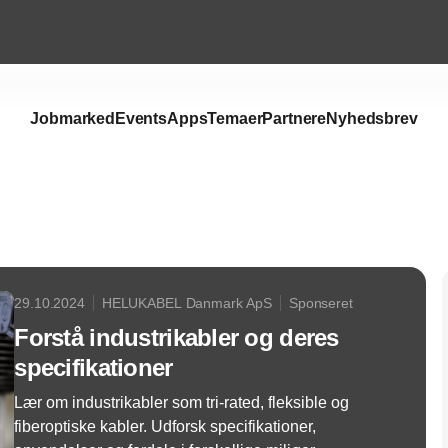
Jobmarked
Events
Apps
Temaer
Partnere
Nyhedsbrev
Annonce
29.10.2024
HELUKABEL Danmark ApS
Sponseret
Forstå industrikabler og deres
specifikationer
Lær om industrikabler som tri-rated, fleksible og
fiberoptiske kabler. Udforsk specifikationer,