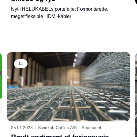
Nyt i HELUKABELs portefølje: Formonterede,
meget fleksible HDMI-kabler
Annonce
El
25.01.2023
Scankab Cables A/S
Sponseret