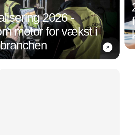
alisering 2026 -
om motor for vækst i
nsbranchen