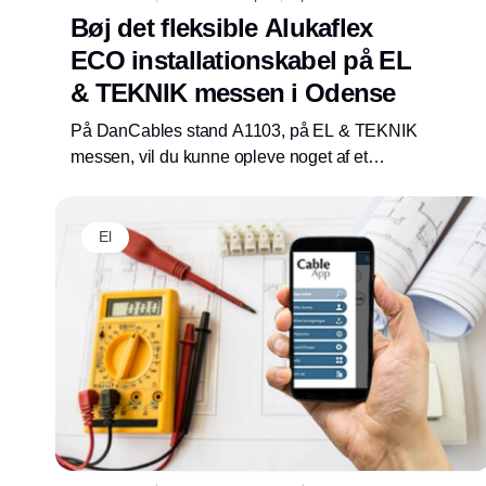
Bøj det fleksible Alukaflex
ECO installationskabel på EL
& TEKNIK messen i Odense
På DanCables stand A1103, på EL & TEKNIK
messen, vil du kunne opleve noget af et
særsyn. Her kan du nemlig opleve, hvor
bøjelig Alukaflex ECO er.
El