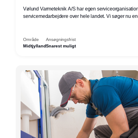
Vølund Varmeteknik A/S har egen serviceorganisatio
servicemedarbejdere over hele landet. Vi søger nu e
teknisk kollega - denne gang til kundesupport på konto
Herning.
Område
Ansøgningsfrist
Midtjylland
Snarest muligt