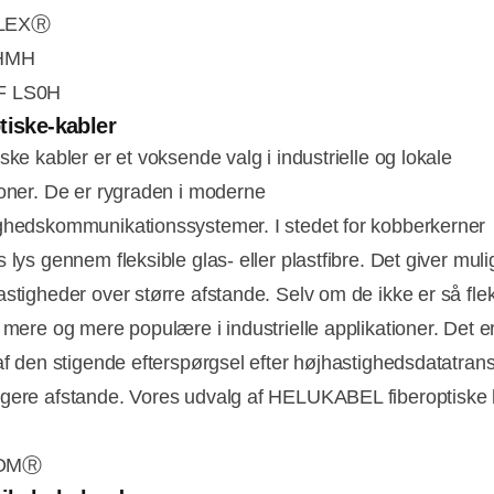
LEXⓇ
 HMH
F LS0H
tiske-kabler
ske kabler er et voksende valg i industrielle og lokale
ioner. De er rygraden i moderne
ghedskommunikationssystemer. I stedet for kobberkerner
 lys gennem fleksible glas- eller plastfibre. Det giver muli
astigheder over større afstande. Selv om de ikke er så flek
 mere og mere populære i industrielle applikationer. Det er
 af den stigende efterspørgsel efter højhastighedsdatatran
gere afstande. Vores udvalg af HELUKABEL fiberoptiske 
OMⓇ