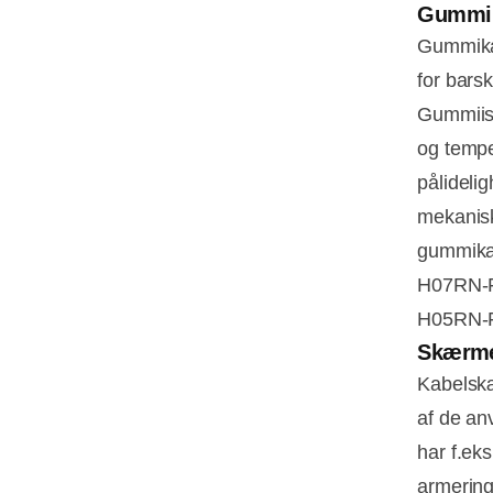
Gummi 
Gummikab
for bars
Gummiiso
og temper
pålideli
mekanisk
gummikab
H07RN-F
H05RN-F
Skærme
Kabelskæ
af de an
har f.eks
armering