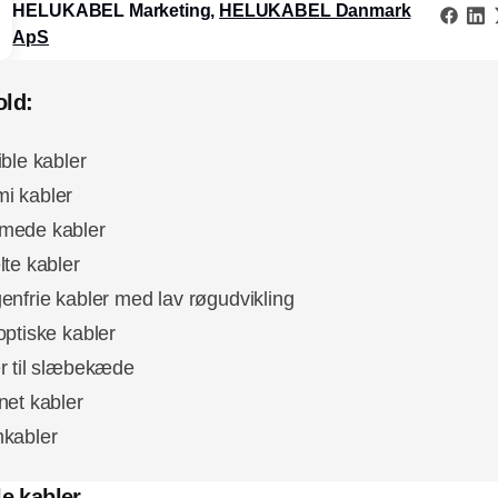
HELUKABEL Marketing,
HELUKABEL Danmark
ApS
old:
ible kabler
i kabler
mede kabler
lte kabler
enfrie kabler med lav røgudvikling
optiske kabler
r til slæbekæde
net kabler
kabler
le kabler