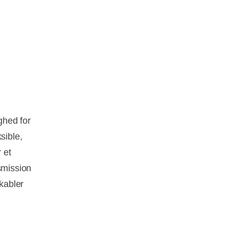
ghed for
sible,
 et
smission
kabler