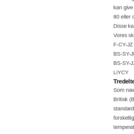
kan give
80 eller
Disse ka
Vores sk
F-CY-JZ
BS-SY-J
BS-SY-J
LiYCY
Tredelt
Som navn
Britisk 
standard,
forskell
temperat