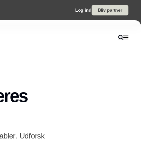
Log ind
Bliv partner
eres
kabler. Udforsk