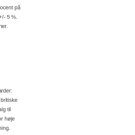
rocent på
+/- 5 %.
ner.
arder:
britiske
g til
or høje
ning.