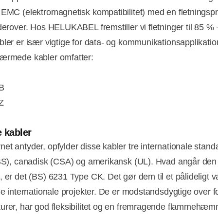
 EMC (elektromagnetisk kompatibilitet) med en fletningsp
 derover. Hos HELUKABEL fremstiller vi fletninger til 85 % 
bler er især vigtige for data- og kommunikationsapplikatio
ærmede kabler omfatter:
B
Z
e kabler
et antyder, opfylder disse kabler tre internationale stand
(BS), canadisk (CSA) og amerikansk (UL). Hvad angår den 
 er det (BS) 6231 Type CK. Det gør dem til et pålideligt val
ige internationale projekter. De er modstandsdygtige over f
urer, har god fleksibilitet og en fremragende flammehæm