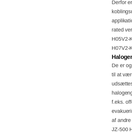
Derfor er
koblingsu
applikat
rated ver
H05V2-K
H07V2-K
Halogen
De er o
til at 
udsættes 
halogeng
f.eks. o
evakueri
af andre
JZ-500