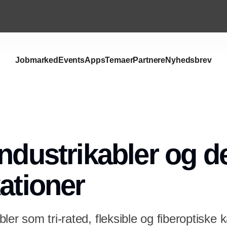
Jobmarked
Events
Apps
Temaer
Partnere
Nyhedsbrev
industrikabler og d
kationer
ler som tri-rated, fleksible og fiberoptiske 