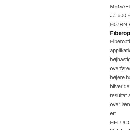
MEGAF
JZ-600
H07RN-
Fiberop
Fiberopti
applikat
højhasti
overføres
højere h
bliver de
resultat
over læn
er:
HELUC