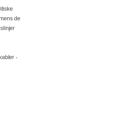
itiske
, mens de
slinjer
e
abler -