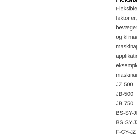
Fleksibl
faktor er
bevæger s
og klima
maskinap
applikat
eksemple
maskinan
JZ-500
JB-500
JB-750
BS-SY-J
BS-SY-J
F-CY-JZ