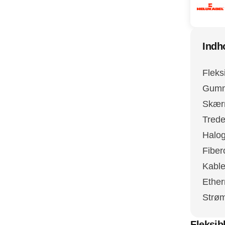
Indh
Fleks
Gumm
Skær
Trede
Halog
Fiber
Kable
Ether
Strøm
Fleksib