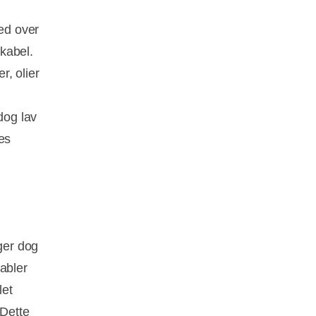
ed over
kabel.
, olier
dog lav
es
ger dog
abler
let
 Dette