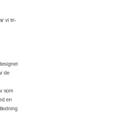
vi tri-
designet
r de
av som
ved en
dledning