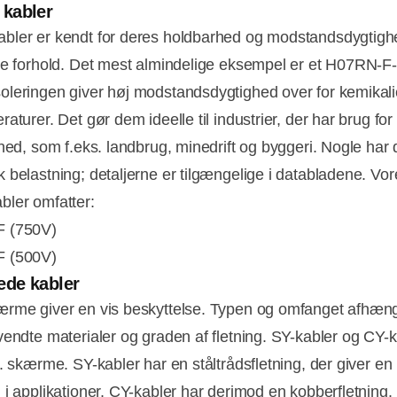
kabler
ler er kendt for deres holdbarhed og modstandsdygtigh
ke forhold. Det mest almindelige eksempel er et H07RN-F-
leringen giver høj modstandsdygtighed over for kemikalier
aturer. Det gør dem ideelle til industrier, der har brug for
ghed, som f.eks. landbrug, minedrift og byggeri. Nogle har 
 belastning; detaljerne er tilgængelige i databladene. Vor
ler omfatter:
 (750V)
 (500V)
de kabler
rme giver en vis beskyttelse. Typen og omfanget afhæn
vendte materialer og graden af fletning. SY-kabler og CY-k
. skærme. SY-kabler har en ståltrådsfletning, der giver en 
 i applikationer. CY-kabler har derimod en kobberfletning.