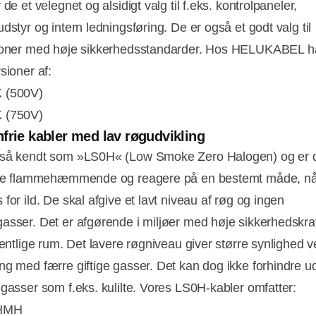
 de et velegnet og alsidigt valg til f.eks. kontrolpaneler,
dstyr og intern ledningsføring. De er også et godt valg til
ioner med høje sikkerhedsstandarder. Hos HELUKABEL har 
sioner af:
 (500V)
 (750V)
frie kabler med lav røgudvikling
gså kendt som »LS0H« (Low Smoke Zero Halogen) og er 
være flammehæmmende og reagere på en bestemt måde, nå
for ild. De skal afgive et lavt niveau af røg og ingen
asser. Det er afgørende i miljøer med høje sikkerhedskr
ffentlige rum. Det lavere røgniveau giver større synlighed 
ng med færre giftige gasser. Det kan dog ikke forhindre u
 gasser som f.eks. kulilte. Vores LS0H-kabler omfatter:
 HMH