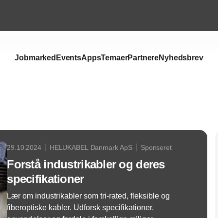
Jobmarked
Events
Apps
Temaer
Partnere
Nyhedsbrev
Annonce
29.10.2024
HELUKABEL Danmark ApS
Sponseret
Forstå industrikabler og deres
specifikationer
Lær om industrikabler som tri-rated, fleksible og
fiberoptiske kabler. Udforsk specifikationer,