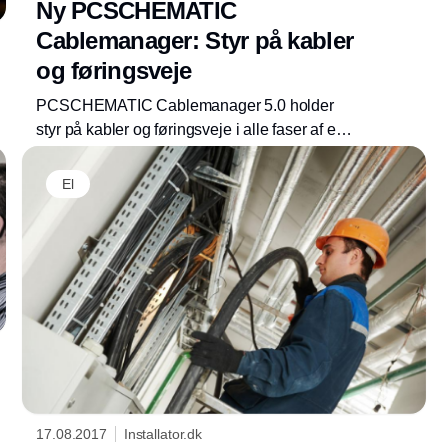
Ny PCSCHEMATIC
Cablemanager: Styr på kabler
og føringsveje
PCSCHEMATIC Cablemanager 5.0 holder
styr på kabler og føringsveje i alle faser af en
anlægsopgave. Samtidig gør programmet det
Annonce
lettere at følge den nye elsikkerhedslov, hvis
El
overgangsperiode udløber 30/6 2019.
17.08.2017
Installator.dk