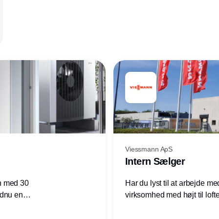
Viessmann ApS
Intern Sælger
n med 30
Har du lyst til at arbejde m
ndnu en
virksomhed med højt til loft
ret i
prioriteres højt, så er denne s