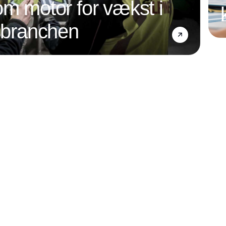
om motor for vækst i
nsbranchen