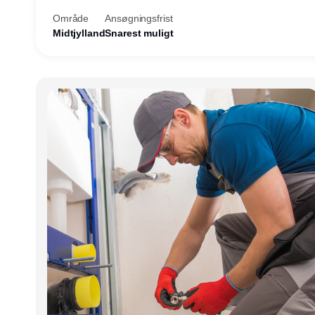
Område
Ansøgningsfrist
Midtjylland
Snarest muligt