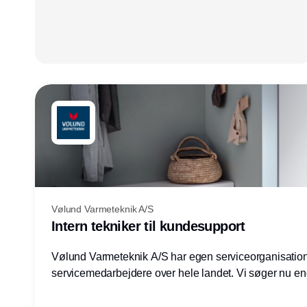
Vølund Varmeteknik A/S
Intern tekniker til kundesupport
Vølund Varmeteknik A/S har egen serviceorganisatio
servicemedarbejdere over hele landet. Vi søger nu e
teknisk kollega - denne gang til kundesupport på konto
Herning.