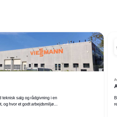
A
A
ed teknisk salg og rådgivning i en
B
et, og hvor et godt arbejdsmiljø
r
tilling den rette for dig.
g
–