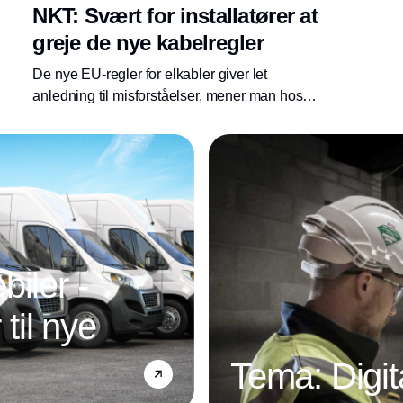
NKT: Svært for installatører at
greje de nye kabelregler
De nye EU-regler for elkabler giver let
anledning til misforståelser, mener man hos
NKT.
iler -
 til nye
Tema: Digit