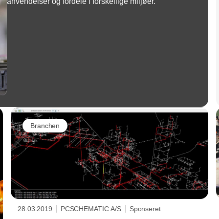
anvendelser og fordele i forskellige miljøer.
Branchen
28.03.2019
PCSCHEMATIC A/S
Sponseret