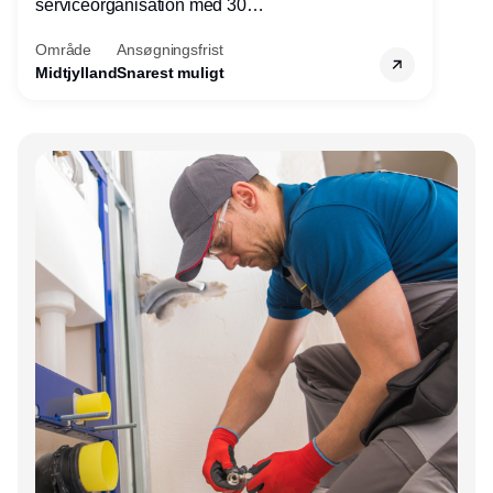
serviceorganisation med 30
servicemedarbejdere over hele landet. Vi
Område
Ansøgningsfrist
søger nu endnu en teknisk kollega - denne
Midtjylland
Snarest muligt
gang til kundesupport på kontoret i Herning.
Annonce