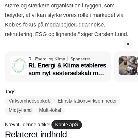
større og stærkere organisation i ryggen, som
betyder, at vi kan styrke vores rolle i markedet via
Kobles fokus på medarbejderuddannelse,
rekruttering, ESG og lignende,” siger Carsten Lund.
RL Energi og Klima
Sponseret
RL Energi & Klima etableres
som nyt søsterselskab med
afsæt i RL Ventilation
Tags:
Virksomhedsopkøb
Elinstallationsvirksomheder
Midtjylland
Multi-lokal
Nævnt i denne artikel:
Koble ApS
Relateret indhold
Annonce