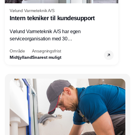
Vølund Varmeteknik A/S
Intern tekniker til kundesupport
Vølund Varmeteknik A/S har egen
serviceorganisation med 30
servicemedarbejdere over hele landet. Vi
Område
Ansøgningsfrist
søger nu endnu en teknisk kollega - denne
Midtjylland
Snarest muligt
gang til kundesupport på kontoret i Herning.
Annonce