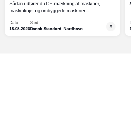
Sådan udfører du CE-mærkning af maskiner,
maskinlinjer og ombyggede maskiner –
Diplomkursus – 2 dage
Dato
Sted
18.08.2026
Dansk Standard, Nordhavn
Udgiver
Horisont Gruppen a/s
Strandlodsvej 44
2300 København S
Telefon:
53506060
www.horisontgruppen.dk