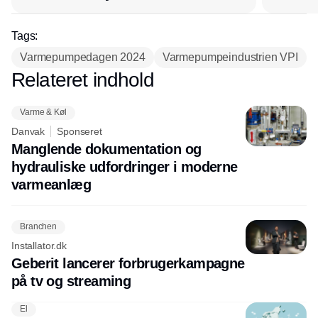
afsæt i RL Ventilation
Tags:
Varmepumpedagen 2024
Varmepumpeindustrien VPI
Relateret indhold
Annonce
Varme & Køl
Danvak
Sponseret
Manglende dokumentation og
hydrauliske udfordringer i moderne
varmeanlæg
Branchen
Installator.dk
Geberit lancerer forbrugerkampagne
på tv og streaming
El