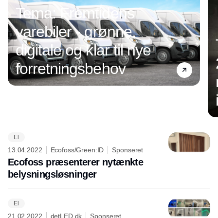
Tema: Fremtidens
varebiler - grønne,
digitale og klar til nye
forretningsbehov
El
Annonce
13.04.2022
Ecofoss/Green:ID
Sponseret
Ecofoss præsenterer nytænkte
belysningsløsninger
El
21.02.2022
detLED.dk
Sponseret