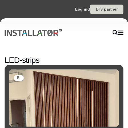
Log ind
Bliv partner
Annonce
LED-strips
El