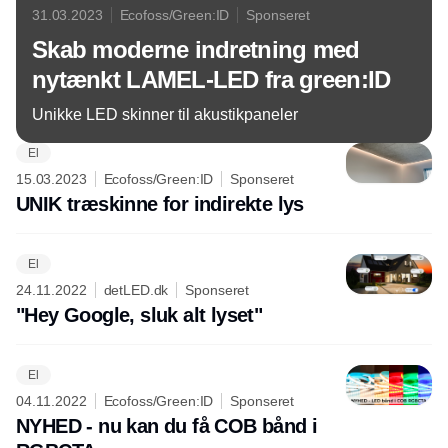
31.03.2023
Ecofoss/Green:ID
Sponseret
Skab moderne indretning med
nytænkt LAMEL-LED fra green:ID
Unikke LED skinner til akustikpaneler
El
15.03.2023
Ecofoss/Green:ID
Sponseret
UNIK træskinne for indirekte lys
El
24.11.2022
detLED.dk
Sponseret
"Hey Google, sluk alt lyset"
El
04.11.2022
Ecofoss/Green:ID
Sponseret
NYHED - nu kan du få COB bånd i