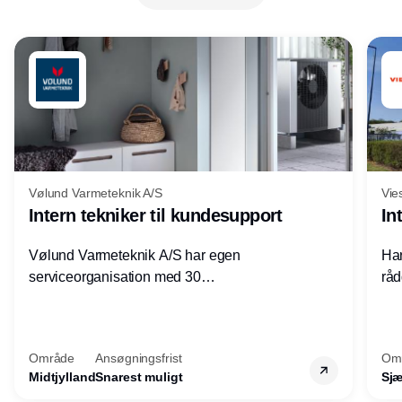
Vølund Varmeteknik A/S
Vie
Intern tekniker til kundesupport
In
Vølund Varmeteknik A/S har egen
Har
serviceorganisation med 30
råd
servicemedarbejdere over hele landet. Vi
lof
søger nu endnu en teknisk kollega - denne
pri
gang til kundesupport på kontoret i Herning.
for
Område
Ansøgningsfrist
Om
Midtjylland
Snarest muligt
Sjæ