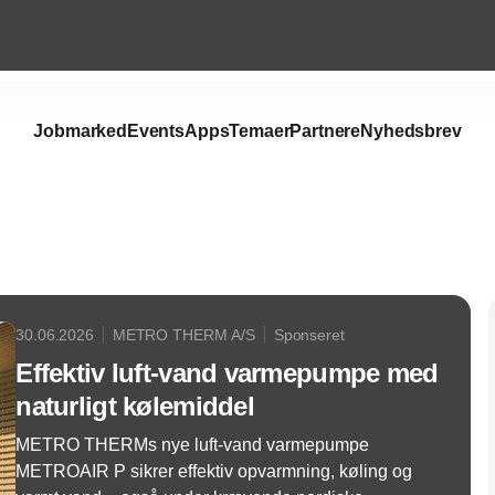
Jobmarked
Events
Apps
Temaer
Partnere
Nyhedsbrev
Annonce
30.06.2026
METRO THERM A/S
Sponseret
Effektiv luft-vand varmepumpe med
naturligt kølemiddel
METRO THERMs nye luft-vand varmepumpe
METROAIR P sikrer effektiv opvarmning, køling og