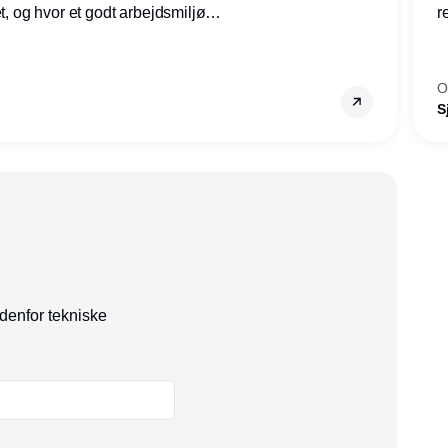
et, og hvor et godt arbejdsmiljø
r
tilling den rette for dig.
g
–
s
O
S
ndenfor tekniske