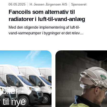
06.05.2025
H. Jessen Jürgensen A/S
Sponseret
Fancoils som alternativ til
radiatorer i luft-til-vand-anlæg
Med den stigende implementering af luft-til-
vand-varmepumper i bygninger er det relevant
at vurdere forskellige metoder til
varmefordeling. Traditionelle radiatorer har
Annonce
været standardløs-ningen, men fancoils
tilbyder en række fordele, der gør dem til et
attraktiv alternativ.
iler -
 til nye