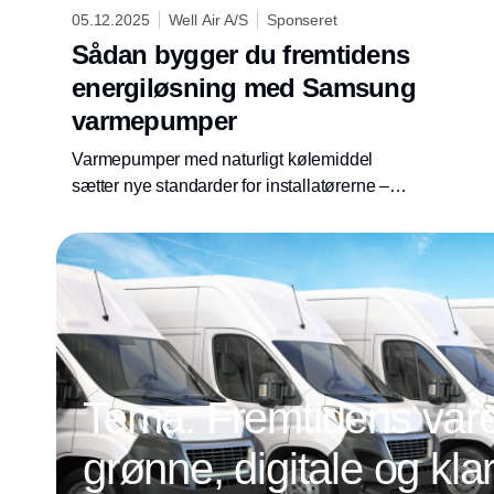
05.12.2025
Well Air A/S
Sponseret
Sådan bygger du fremtidens
energiløsning med Samsung
varmepumper
Varmepumper med naturligt kølemiddel
sætter nye standarder for installatørerne –
Well Air A/S viser vejen med Samsung EHS
R290 og EHS Split R32.
Tema: Fremtidens vareb
grønne, digitale og klar