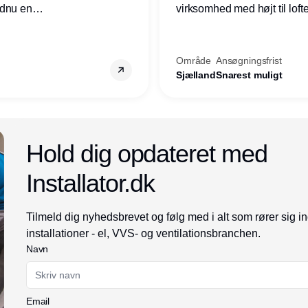
ndnu en
virksomhed med højt til loft
ret i
prioriteres højt, så er denne s
Område
Ansøgningsfrist
Sjælland
Snarest muligt
Annonce
Hold dig opdateret med
Installator.dk
Tilmeld dig nyhedsbrevet og følg med i alt som rører sig i
installationer - el, VVS- og ventilationsbranchen.
Navn
Email