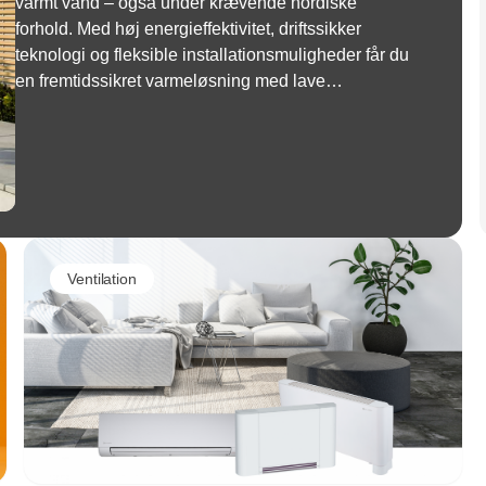
varmt vand – også under krævende nordiske
forhold. Med høj energieffektivitet, driftssikker
teknologi og fleksible installationsmuligheder får du
en fremtidssikret varmeløsning med lave
driftsomkostninger.
Ventilation