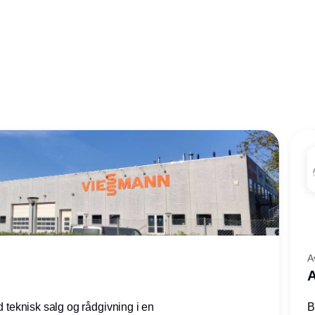
A
A
ed teknisk salg og rådgivning i en
B