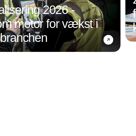
alisering 2026 -
om motor for vækst i
nsbranchen