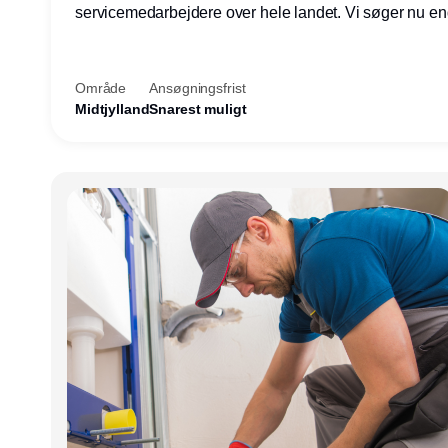
servicemedarbejdere over hele landet. Vi søger nu e
teknisk kollega - denne gang til kundesupport på konto
Herning.
Område
Ansøgningsfrist
Midtjylland
Snarest muligt