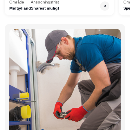
Område
Ansøgningsfrist
Om
Midtjylland
Snarest muligt
Sjæ
Annonce