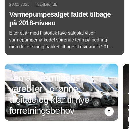
23.01.2025
Installator.dk
Varmepumpesalget faldet tilbage
på 2018-niveau
Efter et år med historisk lave salgstal viser
varmepumpemarkedet spirende tegn på bedring,
men det er stadig banket tilbage til niveauet i 2018,
viser nye tal fra Energistyrelsen.
Annonce
Tema: Fremtidens
varebiler - grønne,
digitale og klar til nye
forretningsbehov