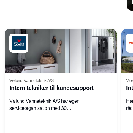
Annonce
Vølund Varmeteknik A/S
Vie
Intern tekniker til kundesupport
In
Vølund Varmeteknik A/S har egen
Har
serviceorganisation med 30
råd
servicemedarbejdere over hele landet. Vi
lof
søger nu endnu en teknisk kollega - denne
pri
gang til kundesupport på kontoret i Herning.
for