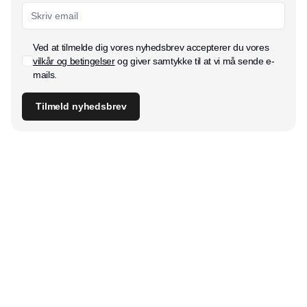
Ved at tilmelde dig vores nyhedsbrev accepterer du vores
vilkår og betingelser
og giver samtykke til at vi må sende e-
mails.
Tilmeld nyhedsbrev
Udgiver
Horisont Gruppen a/s
Strandlodsvej 44
2300 København S
Telefon:
53506060
www.horisontgruppen.dk