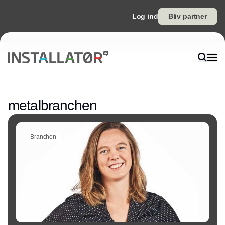
Log ind
Bliv partner
Annonce
metalbranchen
Branchen