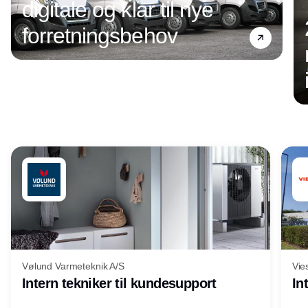
digitale og klar til nye
forretningsbehov
Annonce
Vølund Varmeteknik A/S
Vie
Intern tekniker til kundesupport
In