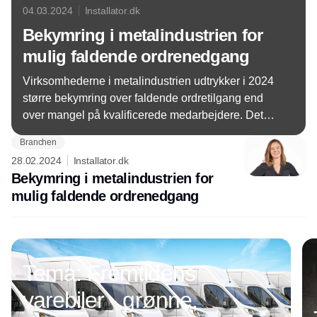
04.03.2024
Installator.dk
Bekymring i metalindustrien for
mulig faldende ordrenedgang
Virksomhederne i metalindustrien udtrykker i 2024
større bekymring over faldende ordretilgang end
over mangel på kvalificerede medarbejdere. Det
viser en ny undersøgelse lavet blandt
Branchen
medlemmerne i Tekniq Arbejdsgiverne.
28.02.2024
Installator.dk
Bekymring i metalindustrien for
mulig faldende ordrenedgang
Annonce
Tema: Fremtidens
varebiler - grønne,