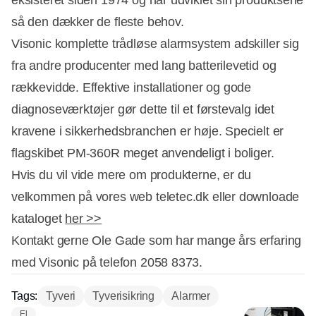
eksisteret siden 1974 og har udviklet sin produktserie
så den dækker de fleste behov.
Visonic komplette trådløse alarmsystem adskiller sig
fra andre producenter med lang batterilevetid og
rækkevidde. Effektive installationer og gode
diagnoseværktøjer gør dette til et førstevalg idet
kravene i sikkerhedsbranchen er høje. Specielt er
flagskibet PM-360R meget anvendeligt i boliger.
Hvis du vil vide mere om produkterne, er du
velkommen på vores web teletec.dk eller downloade
kataloget
her >>
Kontakt gerne Ole Gade som har mange års erfaring
med Visonic på telefon 2058 8373.
Tags:
Tyveri
Tyverisikring
Alarmer
El