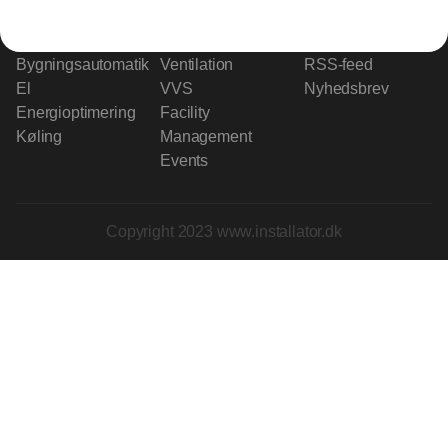
Indhold
Branchen
Sikkerhed
Partnere
Bygningsautomatik
Ventilation
RSS-feed
El
VVS
Nyhedsbrev
Energioptimering
Facility
Køling
Management
Events
Copyright 2023 www.installator.dk