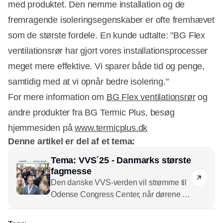
med produktet. Den nemme installation og de
fremragende isoleringsegenskaber er ofte fremhævet
som de største fordele. En kunde udtalte: "BG Flex
ventilationsrør har gjort vores installationsprocesser
meget mere effektive. Vi sparer både tid og penge,
samtidig med at vi opnår bedre isolering."
For mere information om
BG Flex ventilationsrør
og
andre produkter fra BG Termic Plus, besøg
hjemmesiden på
www.termicplus.dk
Denne artikel er del af et tema:
Tema: VVS´25 - Danmarks største
fagmesse
Den danske VVS-verden vil strømme til
Odense Congress Center, når dørene til
VVS´25 bliver slået op den 21-23. maj.
Arrangørerne håber på besøgsrekord,