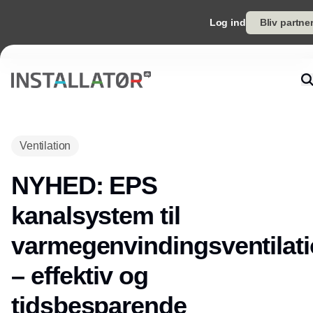
Log ind
Bliv partne
Ventilation
NYHED: EPS
kanalsystem til
varmegenvindingsventilat
– effektiv og
tidsbesparende