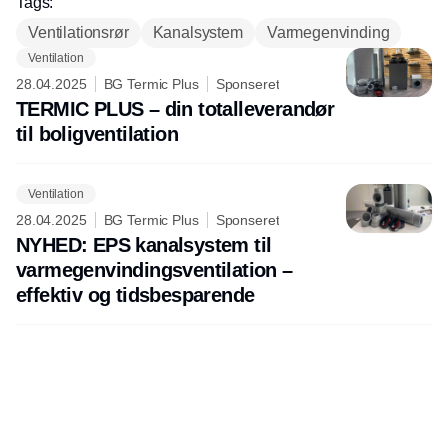
Tags:
og der er med 184 udstillere i de
Ventilationsrør
Kanalsystem
Varmegenvinding
propfyldte haller nok at udforske for de
Ventilation
besøgende, der også kan blive lidt
28.04.2025
BG Termic Plus
Sponseret
klogere på en række fagspecifikke
TERMIC PLUS – din totalleverandør
emner på Fagscenen. Læs meget mere
til boligventilation
om, hvad VVS´25 tilbyder i dette tema.
Ventilation
28.04.2025
BG Termic Plus
Sponseret
NYHED: EPS kanalsystem til
varmegenvindingsventilation –
effektiv og tidsbesparende