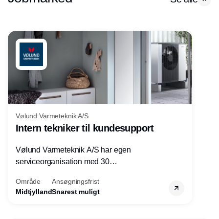
Vølund Varmeteknik A/S
Intern tekniker til kundesupport
Vølund Varmeteknik A/S har egen
serviceorganisation med 30
servicemedarbejdere over hele landet. Vi
Område
Ansøgningsfrist
søger nu endnu en teknisk kollega - denne
Midtjylland
Snarest muligt
gang til kundesupport på kontoret i Herning.