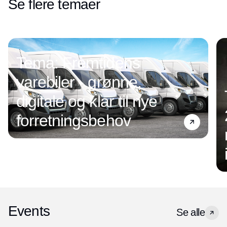
Se flere temaer
Tema: Fremtidens
varebiler - grønne,
digitale og klar til nye
forretningsbehov
Events
Se alle