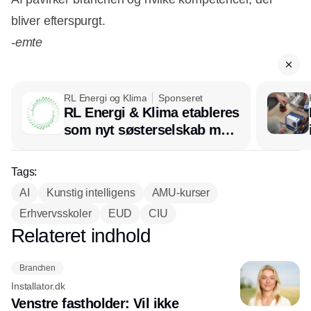
bliver efterspurgt.
-emte
RL Energi og Klima
Sponseret
RL Energi & Klima etableres
som nyt søsterselskab med
afsæt i RL Ventilation
Tags:
AI
Kunstig intelligens
AMU-kurser
Erhvervsskoler
EUD
CIU
Relateret indhold
Annonce
Branchen
Installator.dk
Venstre fastholder: Vil ikke