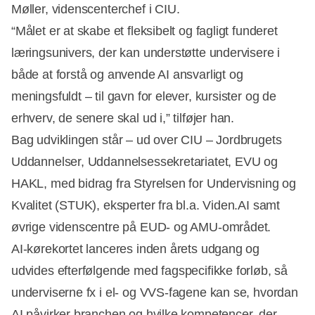
Møller, videnscenterchef i CIU.
“Målet er at skabe et fleksibelt og fagligt funderet
læringsunivers, der kan understøtte undervisere i
både at forstå og anvende AI ansvarligt og
Annonce
meningsfuldt – til gavn for elever, kursister og de
erhverv, de senere skal ud i,” tilføjer han.
Bag udviklingen står – ud over CIU – Jordbrugets
Uddannelser, Uddannelsessekretariatet, EVU og
HAKL, med bidrag fra Styrelsen for Undervisning og
Kvalitet (STUK), eksperter fra bl.a. Viden.AI samt
øvrige videnscentre på EUD- og AMU-området.
AI-kørekortet lanceres inden årets udgang og
udvides efterfølgende med fagspecifikke forløb, så
underviserne fx i el- og VVS-fagene kan se, hvordan
AI påvirker branchen og hvilke kompetencer, der