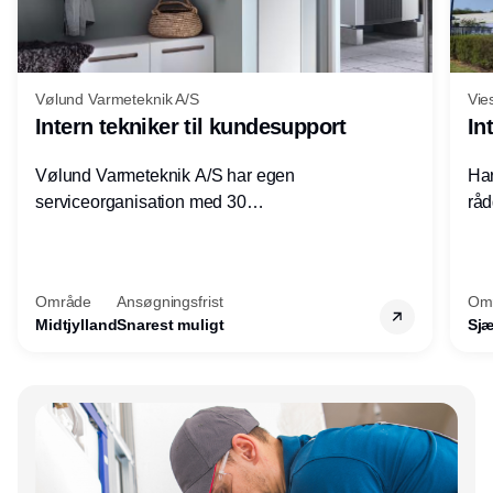
Vølund Varmeteknik A/S
Vie
Intern tekniker til kundesupport
In
Vølund Varmeteknik A/S har egen
Har
serviceorganisation med 30
råd
servicemedarbejdere over hele landet. Vi
lof
søger nu endnu en teknisk kollega - denne
pri
gang til kundesupport på kontoret i Herning.
for
Område
Ansøgningsfrist
Om
Midtjylland
Snarest muligt
Sjæ
Annonce