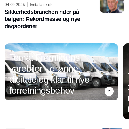
04.09.2025
Installator.dk
Sikkerhedsbranchen rider på
bølgen: Rekordmesse og nye
dagsordener
Tema: Fremtidens
varebiler - grønne,
digitale og klar til nye
forretningsbehov