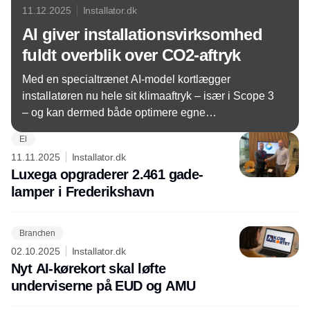
11.12.2025
Installator.dk
AI giver installationsvirksomhed
fuldt overblik over CO2-aftryk
Med en specialtrænet AI-model kortlægger
installatøren nu hele sit klimaaftryk – især i Scope 3
– og kan dermed både optimere egne
materialevalg og rådgive kunder langt mere
El
præcist.
11.11.2025
Installator.dk
Luxega opgraderer 2.461 gade­
lamper i Frederikshavn
Branchen
02.10.2025
Installator.dk
Nyt AI-kørekort skal løfte
underviserne på EUD og AMU