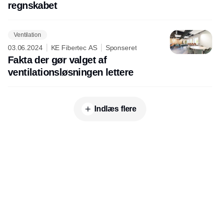
regnskabet
Ventilation
03.06.2024
KE Fibertec AS
Sponseret
Fakta der gør valget af
ventilationsløsningen lettere
Indlæs flere
Udgiver
Horisont Gruppen a/s
Strandlodsvej 44
2300 København S