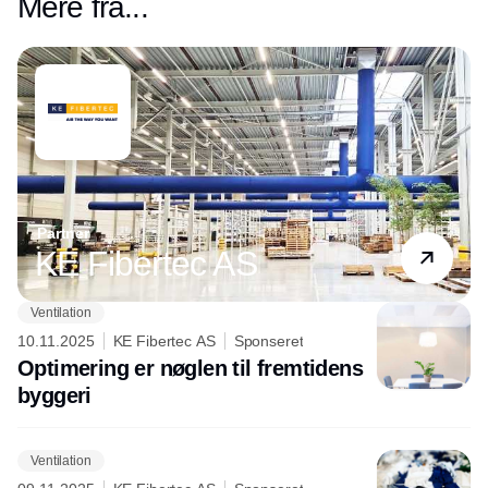
Mere fra...
ventilation, og aircondition kan reducere
energiforbruget, øge komforten og
optimere driften. Bliv klogere på
løsningerne, teknologien og
mulighederne i
temaet
Bygningsautomatik – Smart
Buildings
.
Partner
KE Fibertec AS
Ventilation
10.11.2025
KE Fibertec AS
Sponseret
Optimering er nøglen til fremtidens
byggeri
Ventilation