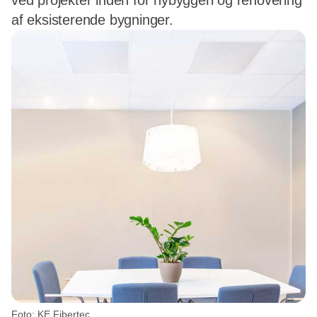
ved projekter inden for nybyggeri og renovering
af eksisterende bygninger.
Foto: KE Fibertec