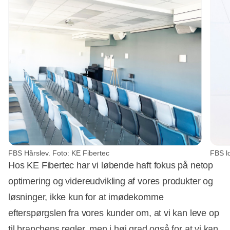
FBS Hårslev. Foto: KE Fibertec
FBS lo
Hos KE Fibertec har vi løbende haft fokus på netop
optimering og videreudvikling af vores produkter og
løsninger, ikke kun for at imødekomme
efterspørgslen fra vores kunder om, at vi kan leve op
til branchens regler, men i høj grad også for at vi kan