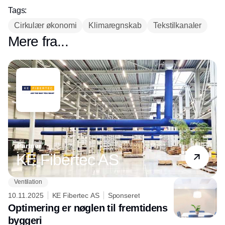
Intelligent, sammenhængende
Tags:
automatik til styring af lys, varme,
Cirkulær økonomi
Klimaregnskab
Tekstilkanaler
ventilation, og aircondition kan reducere
Mere fra...
energiforbruget, øge komforten og
optimere driften. Bliv klogere på
løsningerne, teknologien og
mulighederne i
temaet
Bygningsautomatik – Smart
Buildings
.
Partner
KE Fibertec AS
Ventilation
10.11.2025
KE Fibertec AS
Sponseret
Optimering er nøglen til fremtidens
byggeri