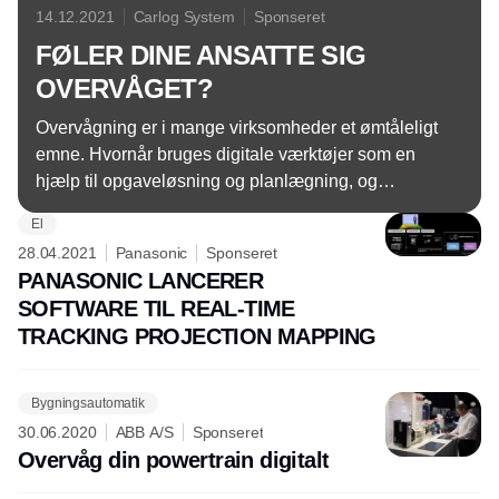
14.12.2021
Carlog System
Sponseret
FØLER DINE ANSATTE SIG
OVERVÅGET?
Overvågning er i mange virksomheder et ømtåleligt
emne. Hvornår bruges digitale værktøjer som en
hjælp til opgaveløsning og planlægning, og
hvornår er det overvågning af ansatte?
El
28.04.2021
Panasonic
Sponseret
PANASONIC LANCERER
SOFTWARE TIL REAL-TIME
TRACKING PROJECTION MAPPING
Bygningsautomatik
30.06.2020
ABB A/S
Sponseret
Overvåg din powertrain digitalt