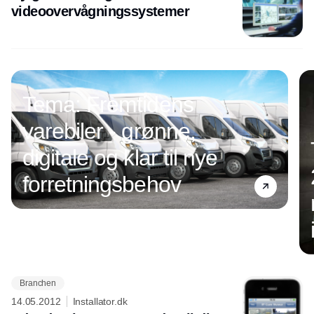
videoovervågningssystemer
Tema: Fremtidens
varebiler - grønne,
digitale og klar til nye
forretningsbehov
Branchen
Annonce
14.05.2012
Installator.dk