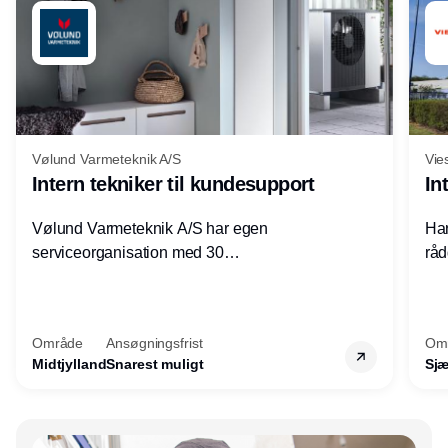
Vølund Varmeteknik A/S
Vie
Intern tekniker til kundesupport
In
Vølund Varmeteknik A/S har egen
Har
serviceorganisation med 30
råd
servicemedarbejdere over hele landet. Vi
lof
søger nu endnu en teknisk kollega - denne
pri
gang til kundesupport på kontoret i Herning.
for
Område
Ansøgningsfrist
Om
Midtjylland
Snarest muligt
Sjæ
Annonce