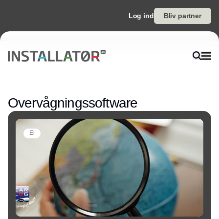
Log ind
Bliv partner
Annonce
Overvågningssoftware
El