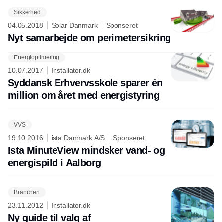
Sikkerhed
04.05.2018
Solar Danmark
Sponseret
Nyt samarbejde om perimetersikring
Energioptimering
Annonce
10.07.2017
Installator.dk
Syddansk Erhvervsskole sparer én
million om året med energistyring
VVS
19.10.2016
ista Danmark A/S
Sponseret
Ista MinuteView mindsker vand- og
energispild i Aalborg
Branchen
23.11.2012
Installator.dk
Ny guide til valg af