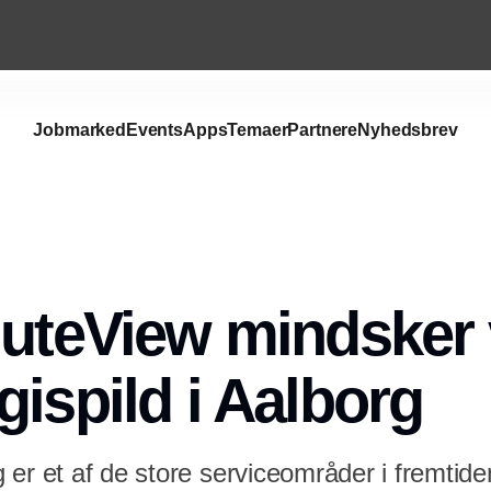
Jobmarked
Events
Apps
Temaer
Partnere
Nyhedsbrev
nuteView mindsker
gispild i Aalborg
 er et af de store serviceområder i fremtid