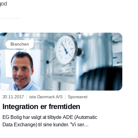
 god
Branchen
20.11.2017
ista Danmark A/S
Sponseret
Integration er fremtiden
EG Bolig har valgt at tilbyde ADE (Automatic
Data Exchange) til sine kunder. ”Vi ser
muligheden for både at effektivisere og