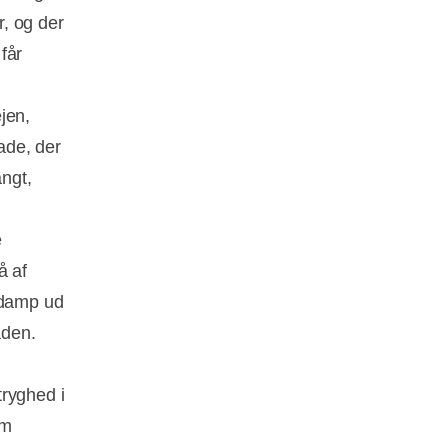
, og der
får
ejen,
kade, der
angt,
e
å af
 damp ud
den.
tryghed i
om