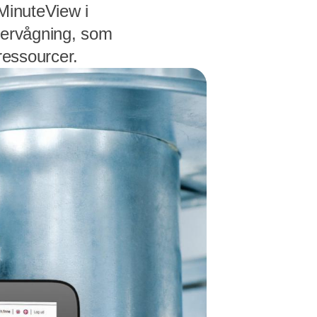
 MinuteView i
vervågning, som
ressourcer.