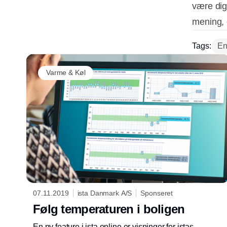
være digi
mening, o
Tags:
En
Varme & Køl
07.11.2019
ista Danmark A/S
Sponseret
Følg temperaturen i boligen
En ny feature i ista online er visninger for istas