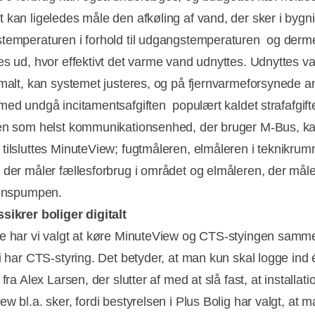
 kan ligeledes måle den afkøling af vand, der sker i bygni
temperaturen i forhold til udgangstemperaturen  og der
es ud, hvor effektivt det varme vand udnyttes. Udnyttes 
imalt, kan systemet justeres, og på fjernvarmeforsynede 
d undgå incitamentsafgiften  populært kaldet strafafgifte
en som helst kommunikationsenhed, der bruger M-Bus, k
tilsluttes MinuteView; fugtmåleren, elmåleren i teknikrum
 der måler fællesforbrug i området og elmåleren, der måle
ionspumpen.
sikrer boliger digitalt
e har vi valgt at køre MinuteView og CTS-styingen samm
i har CTS-styring. Det betyder, at man kun skal logge ind é
 fra Alex Larsen, der slutter af med at slå fast, at installat
w bl.a. sker, fordi bestyrelsen i Plus Bolig har valgt, at m