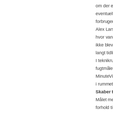
om der e
eventuel
forbruge
Alex Lars
hvor vand
ikke blev
langt tid
I teknik
fugtmåle
MinuteVi
i rummet,
Skaber 
Målet me
forhold t