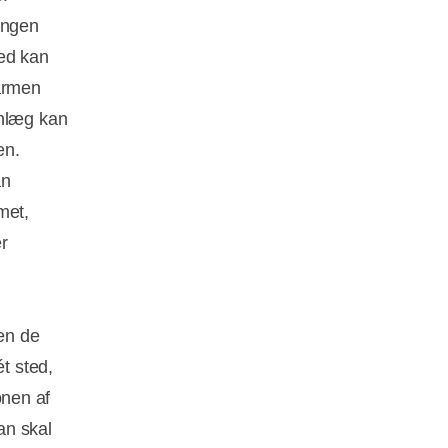
ngen 
med kan
varmen
anlæg kan
n.
an
met,
r
en de
t sted,
ionen af
an skal