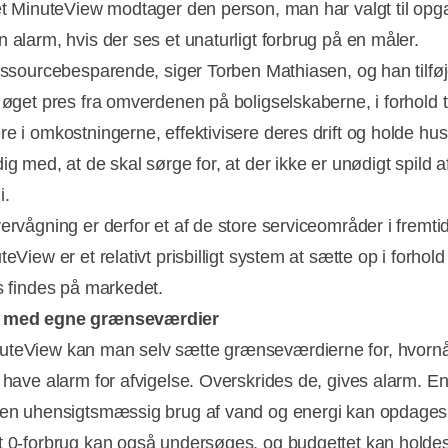
ret MinuteView modtager den person, man har valgt til opg
n alarm, hvis der ses et unaturligt forbrug på en måler.
essourcebesparende, siger Torben Mathiasen, og han tilføj
 øget pres fra omverdenen på boligselskaberne, i forhold ti
e i omkostningerne, effektivisere deres drift og holde hus
ig med, at de skal sørge for, at der ikke er unødigt spild 
i.
vervågning er derfor et af de store serviceområder i fremti
teView er et relativt prisbilligt system at sætte op i forhold t
s findes på markedet.
 med egne grænseværdier
teView kan man selv sætte grænseværdierne for, hvorn
l have alarm for afvigelse. Overskrides de, gives alarm. 
den uhensigtsmæssig brug af vand og energi kan opdages i
t 0-forbrug kan også undersøges, og budgettet kan holdes