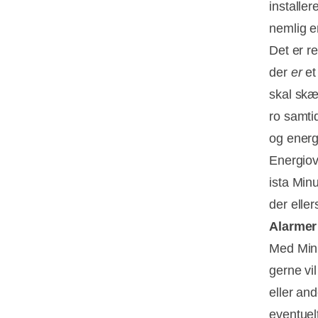
installe
nemlig e
Det er r
der
er
et
skal skær
ro samtid
og energ
Energio
ista Minu
der eller
Alarmer
Med Minu
gerne vi
eller an
eventuel