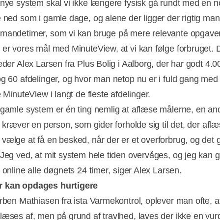
 nye system skal vi ikke længere fysisk gå rundt med en n
e ned som i gamle dage, og alene der ligger der rigtig ma
mandetimer, som vi kan bruge på mere relevante opgaver
 er vores mål med MinuteView, at vi kan følge forbruget. 
eder Alex Larsen fra Plus Bolig i Aalborg, der har godt 4.0
og 60 afdelinger, og hvor man netop nu er i fuld gang med 
e MinuteView i langt de fleste afdelinger.
 gamle system er én ting nemlig at aflæse målerne, en an
t kræver en person, som gider forholde sig til det, der afl
vælge at få en besked, når der er et overforbrug, og det g
 Jeg ved, at mit system hele tiden overvåges, og jeg kan g
 online alle døgnets 24 timer, siger Alex Larsen.
 kan opdages hurtigere
orben Mathiasen fra ista Varmekontrol, oplever man ofte, a
læses af, men på grund af travlhed, laves der ikke en vurd