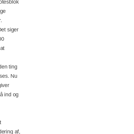
otesblok
nge
.
Det siger
00
at
den ting
æses. Nu
iver
å ind og
t
ering af,