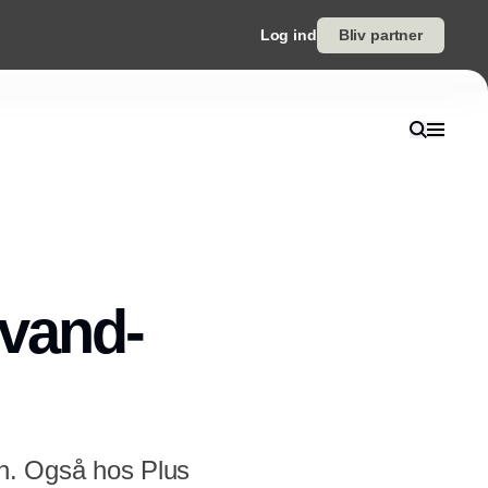
Log ind
Bliv partner
 vand-
en. Også hos Plus