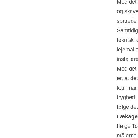
Med det
og skriv
sparede 
Samtidig
teknisk l
lejemål 
installer
Med det
er, at de
kan man 
tryghed.
følge det
Lækager
Ifølge T
målerne 