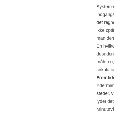
Systemet
indgangs
det regn
ikke opt
man derme
En hvilk
desuden 
måleren,
cirkulat
Fremtids
Ydermer
steder, v
lyder det
MinuteVie