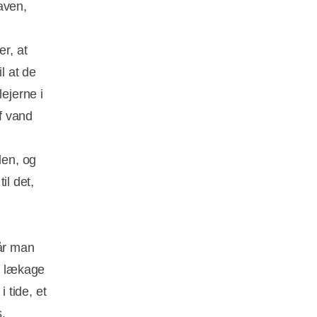
aven,
er, at
l at de
lejerne i
af vand
den, og
il det,
år man
En lækage
 tide, et
.