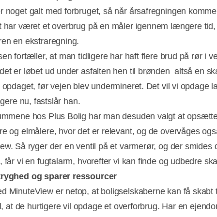
r noget galt med forbruget, så når årsafregningen kommer
t har været et overbrug på en måler igennem længere tid, 
ren en ekstraregning.
en fortæller, at man tidligere har haft flere brud på rør i v
et er løbet ud under asfalten hen til brønden  altså en s
 opdaget, før vejen blev undermineret. Det vil vi opdage l
ligere nu, fastslår han.
rummene hos Plus Bolig har man desuden valgt at opsætt
re og elmålere, hvor det er relevant, og de overvåges ogs
ew. Så ryger der en ventil på et varmerør, og der smides
 får vi en fugtalarm, hvorefter vi kan finde og udbedre ska
tryghed og sparer ressourcer
d MinuteView er netop, at boligselskaberne kan få skabt 
il, at de hurtigere vil opdage et overforbrug. Har en ejend