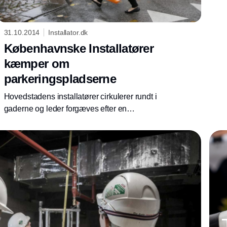
31.10.2014
Installator.dk
Københavnske Installatører
kæmper om
parkeringspladserne
Hovedstadens installatører cirkulerer rundt i
gaderne og leder forgæves efter en
parkeringsplads til servicebilen. Det giver
lange gåture hen til kunden, som ikke vil
betale for den ekstra transporttid.