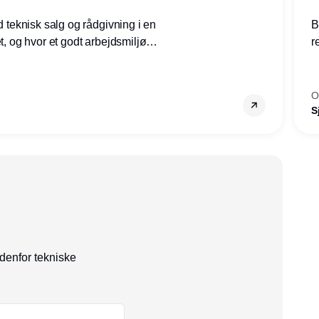
ed teknisk salg og rådgivning i en
B
et, og hvor et godt arbejdsmiljø
r
tilling den rette for dig.
g
–
s
O
S
ndenfor tekniske