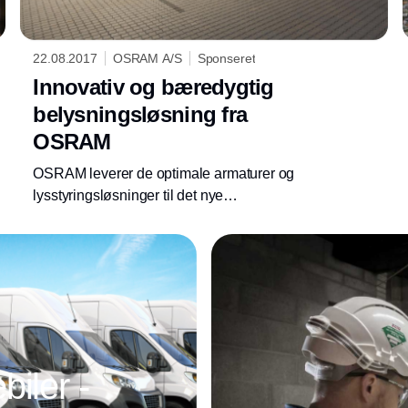
22.08.2017
OSRAM A/S
Sponseret
Innovativ og bæredygtig
belysningsløsning fra
OSRAM
OSRAM leverer de optimale armaturer og
lysstyringsløsninger til det nye
kompetencecenter ved Siemens Flow
Instruments i Sønderborg, i tæt samarbejde
med lysdesigner (Sweco Denmark), arkitekter
(Arkitema, Aarhus) og installatør (Haderslev
El-Teknik).
iler -