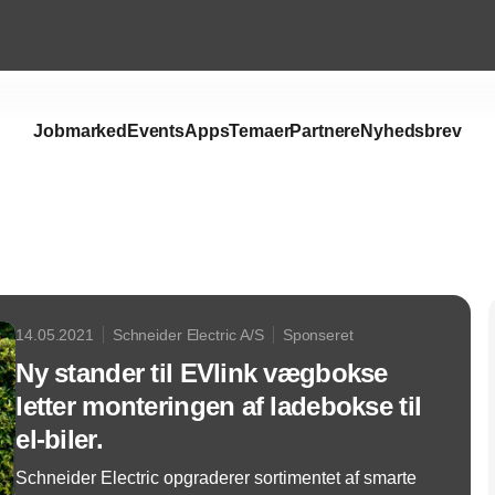
Jobmarked
Events
Apps
Temaer
Partnere
Nyhedsbrev
Annonce
14.05.2021
Schneider Electric A/S
Sponseret
Ny stander til EVlink vægbokse
letter monteringen af ladebokse til
el-biler.
Schneider Electric opgraderer sortimentet af smarte