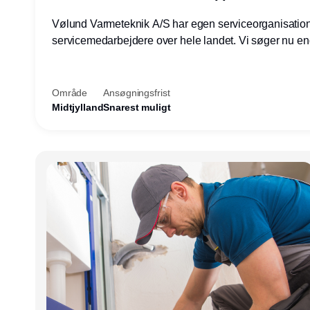
Vølund Varmeteknik A/S har egen serviceorganisatio
servicemedarbejdere over hele landet. Vi søger nu e
teknisk kollega - denne gang til kundesupport på konto
Herning.
Område
Ansøgningsfrist
Midtjylland
Snarest muligt