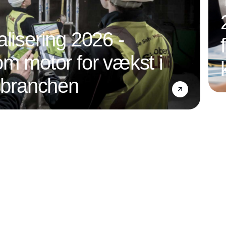
alisering 2026 -
om motor for vækst i
nsbranchen