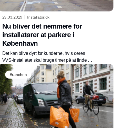
29.03.2019
Installator.dk
Nu bliver det nemmere for
installatører at parkere i
København
Det kan blive dyrt for kunderne, hvis deres
VVS-installatør skal bruge timer på at finde en
parkeringsplads, men det skal være slut nu.
Københavns beskæftigelsesborgmester har
Branchen
fået erhvervsparkeringspladser forhandlet på
plads.