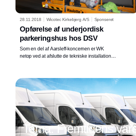
This was implemented in two Lidl stores in
France.
28.11.2018
Wicotec Kirkebjerg A/S
Sponseret
Opførelse af underjordisk
parkeringshus hos DSV
Som en del af Aarsleff-koncernen er WK
netop ved at afslutte de tekniske installationer
i 20.000 m2 stort underjordisk parkeringshus
hos DSV i Hedehusene.
Tema: Fremtidens vareb