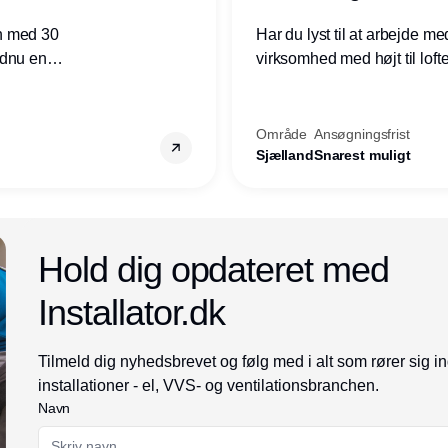
n med 30
Har du lyst til at arbejde m
ndnu en
virksomhed med højt til loft
ret i
prioriteres højt, så er denne s
Område
Ansøgningsfrist
Sjælland
Snarest muligt
Annonce
Hold dig opdateret med
Installator.dk
Tilmeld dig nyhedsbrevet og følg med i alt som rører sig i
installationer - el, VVS- og ventilationsbranchen.
Navn