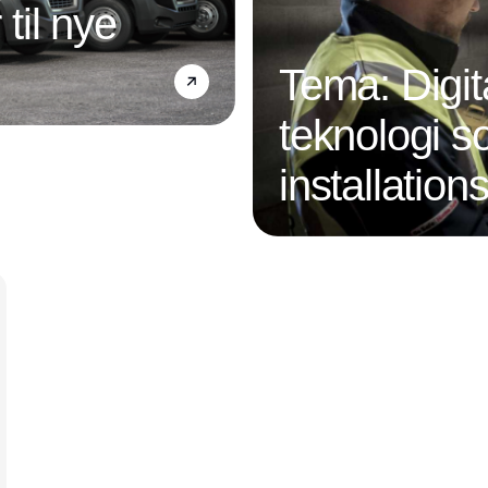
 til nye
Tema: Digit
teknologi s
installatio
Annonce