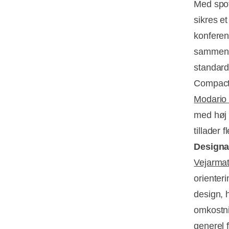
Med spot
sikres et
konferen
sammenli
standard
Compact 
Modario
med høj 
tillader 
Designa
Vejarma
orienter
design, 
omkostni
generel f