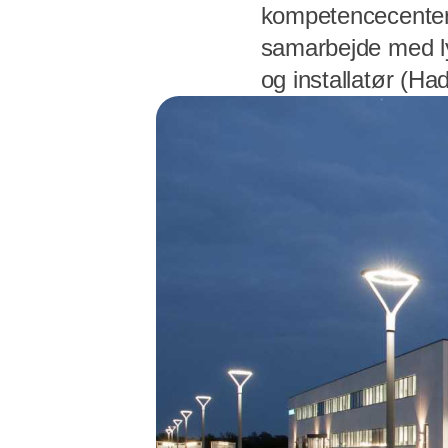
kompetencecenter
samarbejde med ly
og installatør (Ha