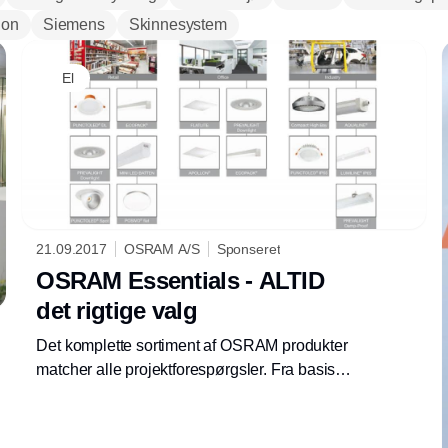
ion
Siemens
Skinnesystem
El
21.09.2017
OSRAM A/S
Sponseret
OSRAM Essentials - ALTID
det rigtige valg
Det komplette sortiment af OSRAM produkter
matcher alle projektforespørgsler. Fra basis
applikationer hvor fokus er nem og hurtig
installation til krævende løsninger, der
imødekommer specifikke foreskrevede krav.