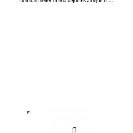
forholdet mellem medarbejderes arbejdsmiljø
og deres sundhed, trivsel og evne til at
performe.
El