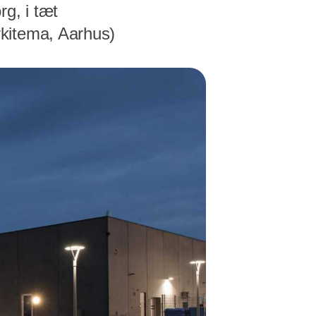
g, i tæt
kitema, Aarhus)