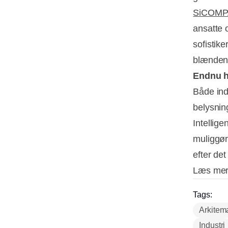
SiCOMP
ansatte 
sofistike
blændend
Endnu hø
Både ind
belysning
Intellig
muliggør
efter det
Læs me
Tags:
Arkitem
Industri