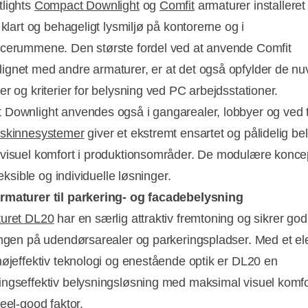
lights
Compact Downlight
og
Comfit
armaturer installeret i
 klart og behageligt lysmiljø på kontorerne og i
cerummene. Den største fordel ved at anvende Comfit
gnet med andre armaturer, er at det også opfylder de n
er og kriterier for belysning ved PC arbejdsstationer.
Downlight anvendes også i gangarealer, lobbyer og ved t
 skinnesystemer
giver et ekstremt ensartet og pålidelig be
visuel komfort i produktionsområder. De modulære konce
fleksible og individuelle løsninger.
rmaturer til parkering- og facadebelysning
turet DL20
har en særlig attraktiv fremtoning og sikrer god
ingen på udendørsarealer og parkeringspladser. Med et el
højeffektiv teknologi og enestående optik er DL20 en
ngseffektiv belysningsløsning med maksimal visuel komfo
eel-good faktor.