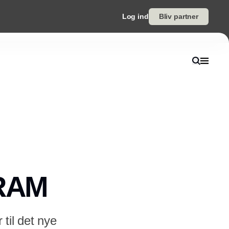
Log ind
Bliv partner
SRAM
til det nye