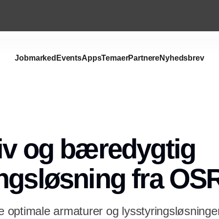
Jobmarked
Events
Apps
Temaer
Partnere
Nyhedsbrev
iv og bæredygtig
ingsløsning fra O
optimale armaturer og lysstyringsløsninger 