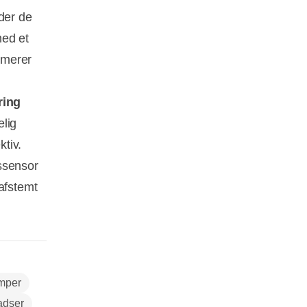
der de
med et
nimerer
ring
elig
ktiv.
ssensor
afstemt
mper
adser