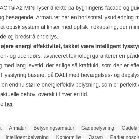
ACT® A2 MINI
lyser direkte på bygningens facade og gui
og besøgende. Armaturet har en horisontal lysudledning 
ret optisk system af linser med optisk indkapsling, der mi
e og bredstrålende lys.
jere energi effektivitet, takket være intelligent lyssty
en- og udendørs, avanceret teknologi garanterer en pålid
 med lang levetid, der er lige så kraftfuld, som den er effe
ent lysstyring baseret på DALI med bevægelses- og dagsly
 en endnu større energieffektiv belysning, som er perfekt 
 aktuelle behov, overalt til hver en tid.
re
her
a
Armatur
Belysningsarmatur
Gadebelysning
Gadela
Intelligent belysning
Kontormiljø
Osram
Parkeringspl