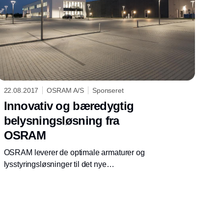
22.08.2017
OSRAM A/S
Sponseret
Innovativ og bæredygtig
belysningsløsning fra
OSRAM
OSRAM leverer de optimale armaturer og
lysstyringsløsninger til det nye
kompetencecenter ved Siemens Flow
Instruments i Sønderborg, i tæt samarbejde
med lysdesigner (Sweco Denmark), arkitekter
(Arkitema, Aarhus) og installatør (Haderslev