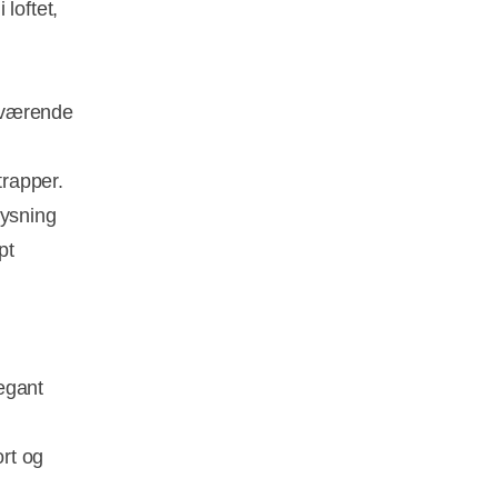
 loftet,
uværende
rapper.
lysning
pt
egant
rt og