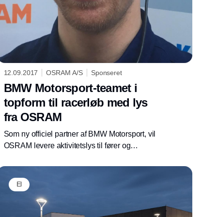
12.09.2017
OSRAM A/S
Sponseret
BMW Motorsport-teamet i
topform til racerløb med lys
fra OSRAM
Som ny officiel partner af BMW Motorsport, vil
OSRAM levere aktivitetslys til fører og
mekanikere både før og under løbet, for at
øge deres bevågenhed og koncentration.
El