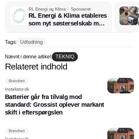
RL Energi og Klima
Sponseret
RL Energi & Klima etableres
som nyt søsterselskab med
afsæt i RL Ventilation
Tags:
Udlodning
Nævnt i denne artikel:
TEKNIQ
Relateret indhold
Annonce
Branchen
Installator.dk
Batterier går fra tilvalg mod
standard: Grossist oplever markant
skift i efterspørgslen
Branchen