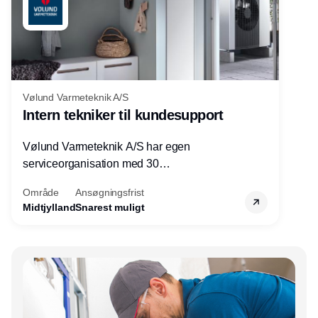
Vølund Varmeteknik A/S
Intern tekniker til kundesupport
Vølund Varmeteknik A/S har egen
serviceorganisation med 30
servicemedarbejdere over hele landet. Vi
Område
Ansøgningsfrist
søger nu endnu en teknisk kollega - denne
Midtjylland
Snarest muligt
gang til kundesupport på kontoret i Herning.
Annonce