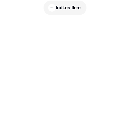
Indlæs flere
Udgiver
Horisont Gruppen a/s
Strandlodsvej 44
2300 København S
Telefon:
53506060
www.horisontgruppen.dk
Indhold
Branchen
Sikkerhed
Partnere
Bygningsautomatik
Ventilation
RSS-feed
El
VVS
Nyhedsbrev
Energioptimering
Facility