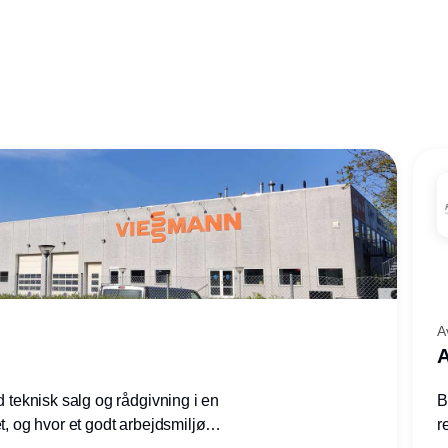
A
A
ed teknisk salg og rådgivning i en
B
et, og hvor et godt arbejdsmiljø
r