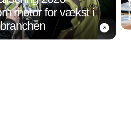
om motor for vækst i
nsbranchen