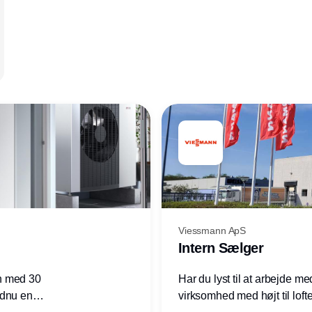
Viessmann ApS
Intern Sælger
n med 30
Har du lyst til at arbejde m
ndnu en
virksomhed med højt til loft