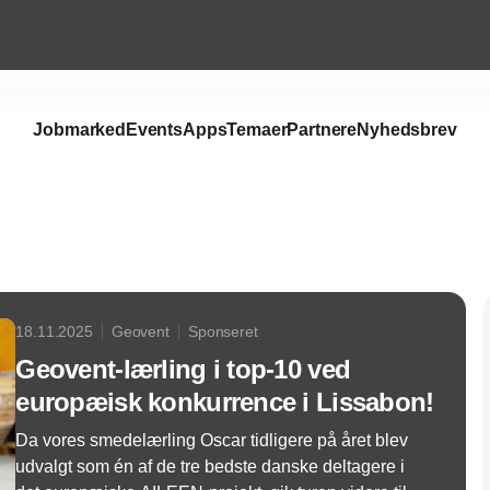
Jobmarked
Events
Apps
Temaer
Partnere
Nyhedsbrev
Annonce
18.11.2025
Geovent
Sponseret
Geovent-lærling i top-10 ved
europæisk konkurrence i Lissabon!
Da vores smedelærling Oscar tidligere på året blev
udvalgt som én af de tre bedste danske deltagere i