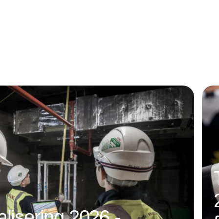
forbindelse med Copenhagen Skills skal åbne
unges øjne for mulighederne.
alisering 2026 -