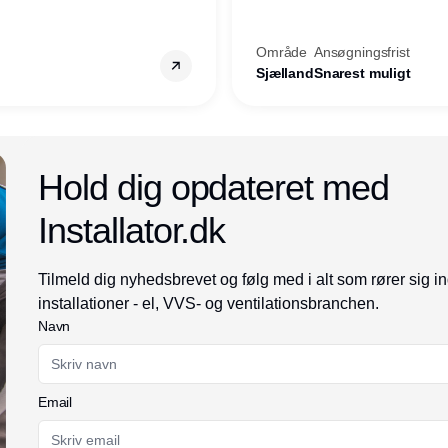
ret i
prioriteres højt, så er denne s
Område
Ansøgningsfrist
Sjælland
Snarest muligt
Annonce
Hold dig opdateret med
Installator.dk
Tilmeld dig nyhedsbrevet og følg med i alt som rører sig i
installationer - el, VVS- og ventilationsbranchen.
Navn
Email