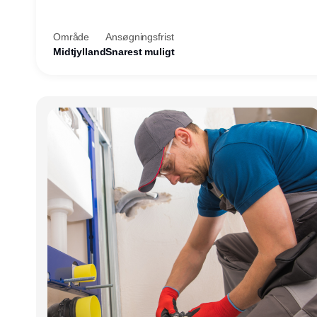
teknisk kollega - denne gang til kundesupport på konto
Herning.
Område
Ansøgningsfrist
Midtjylland
Snarest muligt