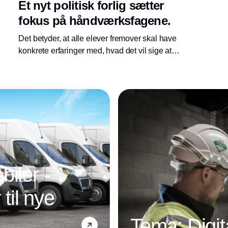
Et nyt politisk forlig sætter
fokus på håndværksfagene.
Det betyder, at alle elever fremover skal have
konkrete erfaringer med, hvad det vil sige at
kunne et håndværk. Praktiske fag bliver en
obligatorisk del af 7. og 8. klasse, og
Annonce
erhvervspraktikken styrkes.
iler -
 til nye
Tema: Digit