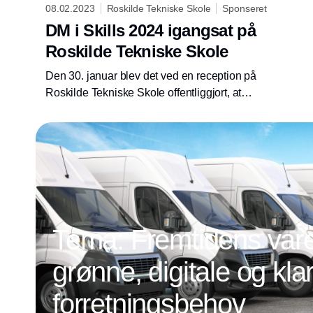
08.02.2023
Roskilde Tekniske Skole
Sponseret
DM i Skills 2024 igangsat på
Roskilde Tekniske Skole
Den 30. januar blev det ved en reception på
Roskilde Tekniske Skole offentliggjort, at
Roskilde bliver værtsby for DM i Skills i april
2024.
Tema: Fremtidens vareb
grønne, digitale og klar
forretningsbehov