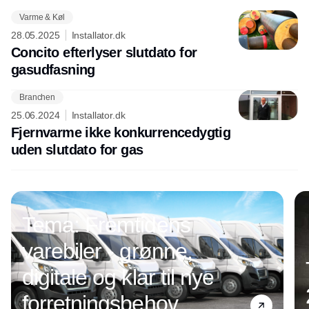
Varme & Køl
28.05.2025
Installator.dk
Concito efterlyser slutdato for
gasudfasning
Branchen
Annonce
25.06.2024
Installator.dk
Fjernvarme ikke konkurrencedygtig
uden slutdato for gas
Tema: Fremtidens
varebiler - grønne,
digitale og klar til nye
forretningsbehov