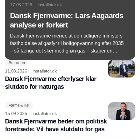
17.06.2026
Installator.dk
Dansk Fjernvarme: Lars Aagaards
analyse er forkert
Dansk Fjernvarme mener, at den tidligere ministers
fastholdelse af gasfyr til boligopvarmning efter 2035
– så længe det sker med grøn gas – skaber en
politisk usikkerhed, der får fjernvarmeprojekter til at
Branchen
falde. TEKNIQ mener, at udmeldinger skaber tvivl
11.03.2026
Installator.dk
om retningen på området.
Dansk Fjernvarme efterlyser klar
slutdato for naturgas
Varme & Køl
15.09.2025
Installator.dk
Dansk Fjernvarme beder om politisk
foretræde: Vil have slutdato for gas