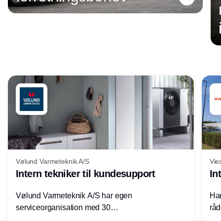
Annonce
Vølund Varmeteknik A/S
Vie
Intern tekniker til kundesupport
In
Vølund Varmeteknik A/S har egen
Har
serviceorganisation med 30
råd
servicemedarbejdere over hele landet. Vi
lof