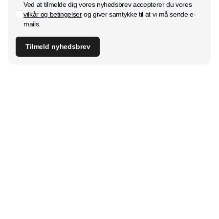
Ved at tilmelde dig vores nyhedsbrev accepterer du vores
vilkår og betingelser
og giver samtykke til at vi må sende e-
mails.
Tilmeld nyhedsbrev
Udgiver
Horisont Gruppen a/s
Strandlodsvej 44
2300 København S
Telefon:
53506060
www.horisontgruppen.dk
Indhold