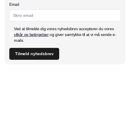
Email
Ved at tilmelde dig vores nyhedsbrev accepterer du vores
vilkår og betingelser
og giver samtykke til at vi må sende e-
mails.
Tilmeld nyhedsbrev
Udgiver
Horisont Gruppen a/s
Strandlodsvej 44
2300 København S
Telefon:
53506060