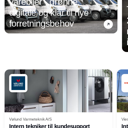
varebiler - grønne,
digitale og klar til nye
forretningsbehov
Annonce
Vølund Varmeteknik A/S
Vie
Intern tekniker til kundesupport
In