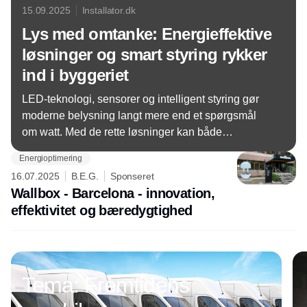
15.09.2025
Installator.dk
Lys med omtanke: Energieffektive
løsninger og smart styring rykker
ind i byggeriet
LED-teknologi, sensorer og intelligent styring gør
moderne belysning langt mere end et spørgsmål
om watt. Med de rette løsninger kan både
bygninger og virksomheder reducere energiforbrug,
Energioptimering
forbedre komforten og styrke den grønne profil.
16.07.2025
B.E.G.
Sponseret
Wallbox - Barcelona - innovation,
effektivitet og bæredygtighed
Annonce
Tema: Fremtidens