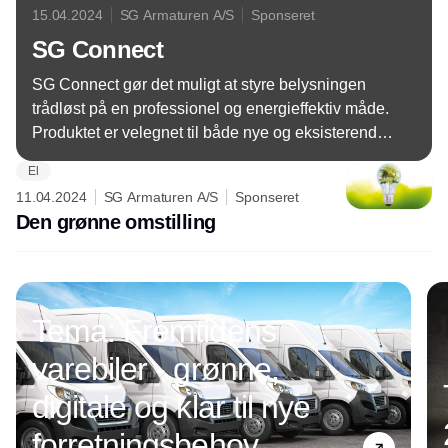
15.04.2024
SG Armaturen A/S
Sponseret
SG Connect
SG Connect gør det muligt at styre belysningen
trådløst på en professionel og energieffektiv måde.
Produktet er velegnet til både nye og eksisterende
installationer.
El
11.04.2024
SG Armaturen A/S
Sponseret
Den grønne omstilling
Annonce
Tema: Fremtidens
varebiler - grønne,
digitale og klar til nye
forretningsbehov