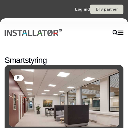
Log ind
Bliv partner
Annonce
Smartstyring
El