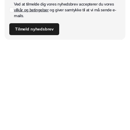
Ved at tilmelde dig vores nyhedsbrev accepterer du vores
vilkår og betingelser
og giver samtykke til at vi må sende e-
mails.
Tilmeld nyhedsbrev
Udgiver
Horisont Gruppen a/s
Strandlodsvej 44
2300 København S
Telefon:
53506060
www.horisontgruppen.dk
Indhold