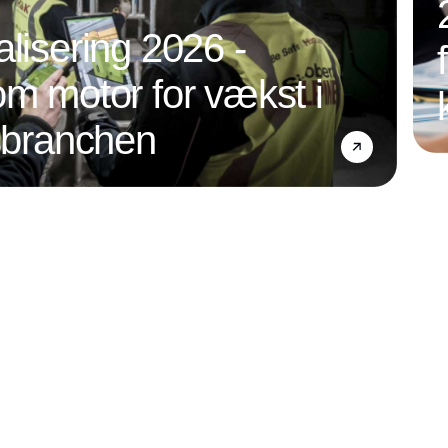
alisering 2026 -
om motor for vækst i
nsbranchen