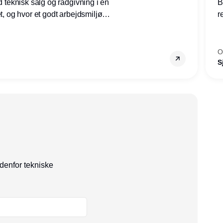
ed teknisk salg og rådgivning i en
B
et, og hvor et godt arbejdsmiljø
r
tilling den rette for dig.
g
–
s
O
S
ndenfor tekniske