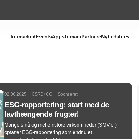
Jobmarked
Events
Apps
Temaer
Partnere
Nyhedsbrev
Annonce
02.06.2025
CSRD+CO
Sponseret
ESG-rapportering: start med de
lavthængende frugter!
Mange små og mellemstore virksomheder (SMV'er)
opfatter ESG-rapportering som endnu et