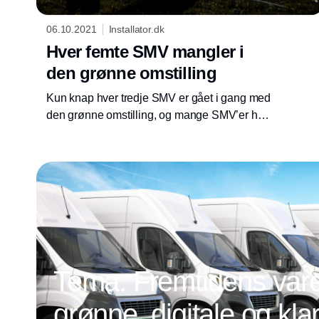
06.10.2021
Installator.dk
Hver femte SMV mangler i
den grønne omstilling
Kun knap hver tredje SMV er gået i gang med
den grønne omstilling, og mange SMV’er har
slet ikke grøn omstilling med i forretningen. Et
stort virksomhedsprogram til i alt 600 millioner
kroner skal brede den grønne omstilling
længere ud.
Tema: Fremtidens vareb
grønne, digitale og klar