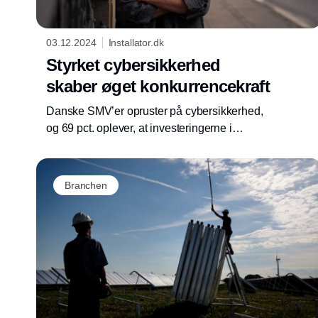
03.12.2024
Installator.dk
Styrket cybersikkerhed
skaber øget konkurrencekraft
Danske SMV’er opruster på cybersikkerhed,
og 69 pct. oplever, at investeringerne i
cybersikkerhedstiltag styrker deres
konkurrenceevne. Det viser Industriens Fonds
Cyberbarometer 2024, der udkommer i dag.
Branchen