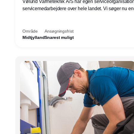
Vølund Varmeteknik A/S har egen serviceorganisatio
servicemedarbejdere over hele landet. Vi søger nu e
teknisk kollega - denne gang til kundesupport på konto
Herning.
Område
Ansøgningsfrist
Midtjylland
Snarest muligt