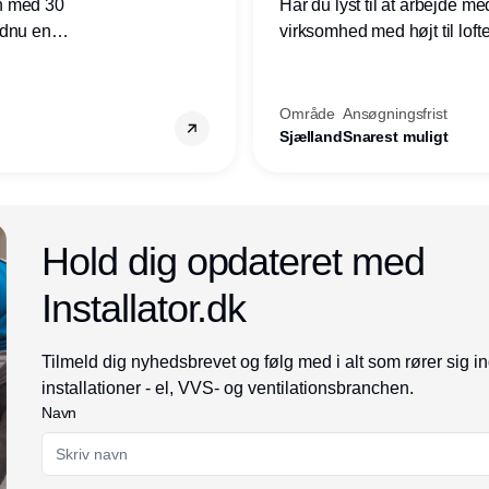
n med 30
Har du lyst til at arbejde m
ndnu en
virksomhed med højt til loft
ret i
prioriteres højt, så er denne s
Område
Ansøgningsfrist
Sjælland
Snarest muligt
Annonce
Hold dig opdateret med
Installator.dk
Tilmeld dig nyhedsbrevet og følg med i alt som rører sig i
installationer - el, VVS- og ventilationsbranchen.
Navn