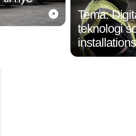
Tema: Digit
teknologi s
installatio
Annonce