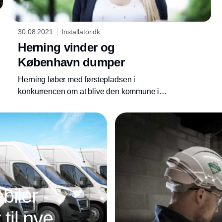
30.08.2021
Installator.dk
Herning vinder og
København dumper
Herning løber med førstepladsen i
konkurrencen om at blive den kommune i
Danmark, der tilbyder de bedste forhold for de
små og mellemstore virksomheder. Kåringen
er resultatet af SMVdanmarks barometer, der
vurderer kommunerne ud fra 26 målepunkter.
iler -
 til nye