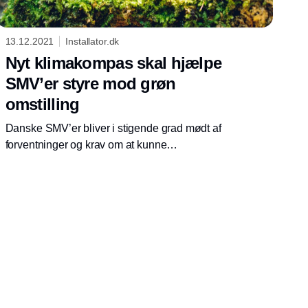
13.12.2021
Installator.dk
Nyt klimakompas skal hjælpe
SMV’er styre mod grøn
omstilling
Danske SMV’er bliver i stigende grad mødt af
forventninger og krav om at kunne
dokumentere deres klimaaftryk. Derfor
lancerede regeringen tidligere på måneden
Klimakompasset, der skal gøre det nemmere
for virksomheder at beregne deres klimaaftryk
og få indblik i, hvordan de kan reducere deres
CO2-aftryk.