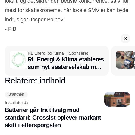
lokalt, og det sikrer den bedste konkurrence, så vi får
mest for skattekronerne, når lokale SMV’er kan byde
ind”, siger Jesper Beinov.
- PiB
RL Energi og Klima
Sponseret
RL Energi & Klima etableres
som nyt søsterselskab med
afsæt i RL Ventilation
Relateret indhold
Annonce
Branchen
Installator.dk
Batterier går fra tilvalg mod
standard: Grossist oplever markant
skift i efterspørgslen