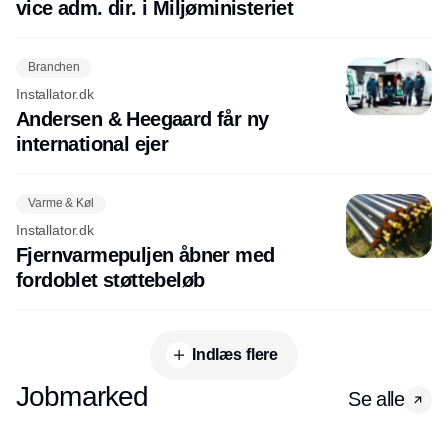
vice adm. dir. i Miljøministeriet
Branchen
Installator.dk
Andersen & Heegaard får ny
international ejer
Varme & Køl
Installator.dk
Fjernvarmepuljen åbner med
fordoblet støttebeløb
Indlæs flere
Jobmarked
Se alle