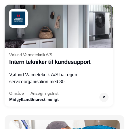
Vølund Varmeteknik A/S
Intern tekniker til kundesupport
Vølund Varmeteknik A/S har egen
serviceorganisation med 30
servicemedarbejdere over hele landet. Vi
Område
Ansøgningsfrist
søger nu endnu en teknisk kollega - denne
Midtjylland
Snarest muligt
gang til kundesupport på kontoret i Herning.
Annonce