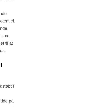
ende
tentielt
ende
evare
 til at
ds.
i
dstøbt i
redde på