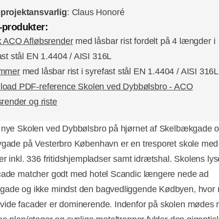
projektansvarlig
: Claus Honoré
produkter:
k ACO Afløbsrender
med låsbar rist fordelt på 4 længder i
ast stål EN 1.4404 / AISI 316L
ammer
med låsbar rist i syrefast stål EN 1.4404 / AISI 316L
oad PDF-reference Skolen ved Dybbølsbro - ACO
srender og riste
 nye Skolen ved Dybbølsbro på hjørnet af Skelbækgade 
vgade på Vesterbro København er en tresporet skole med p
er inkl. 336 fritidshjempladser samt idrætshal. Skolens ly
cade matcher godt med hotel Scandic længere nede ad
ade og ikke mindst den bagvedliggende Kødbyen, hvor 
ide facader er dominerende. Indenfor på skolen mødes 