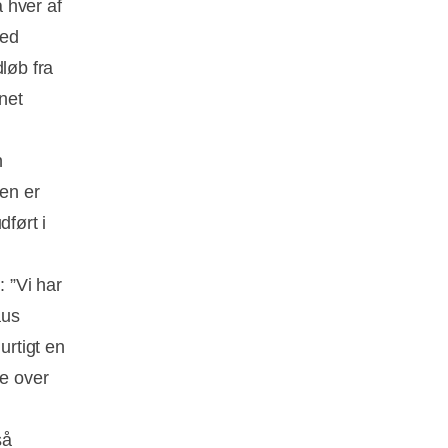
 hver af
med
løb fra
net
n
en er
dført i
 ”Vi har
aus
urtigt en
pe over
så