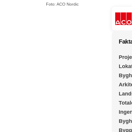
Foto: ACO Nordic
Fakt
Proje
Loka
Bygh
Arkit
Land
Total
Inge
Bygh
Bygg