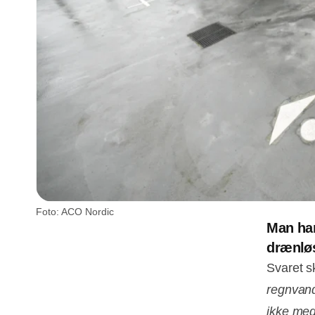
Foto: ACO Nordic
Man har
drænløs
Svaret s
regnvand
ikke med