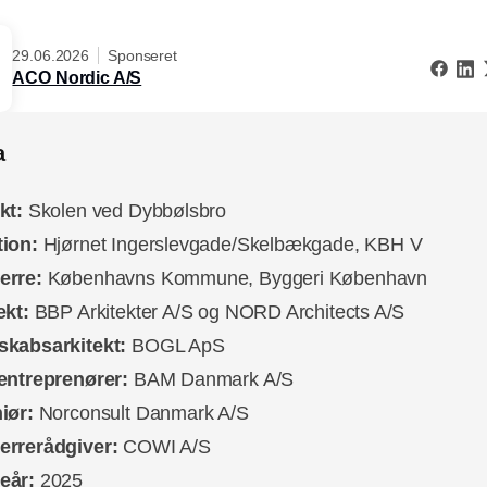
29.06.2026
Sponseret
ACO Nordic A/S
a
kt:
Skolen ved Dybbølsbro
tion:
Hjørnet Ingerslevgade/Skelbækgade, KBH V
erre:
Københavns Kommune, Byggeri København
ekt:
BBP Arkitekter A/S og NORD Architects A/S
skabsarkitekt:
BOGL ApS
entreprenører:
BAM Danmark A/S
niør:
Norconsult Danmark A/S
errerådgiver:
COWI A/S
eår:
2025