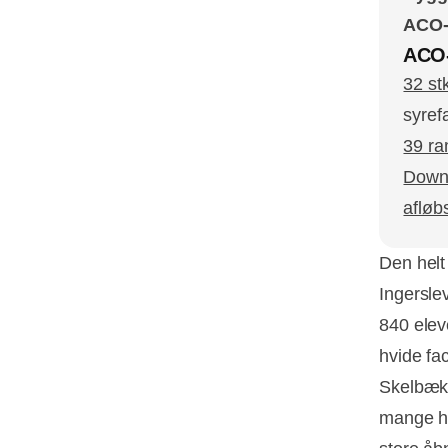
ACO-
ACO-
32 st
syref
39 r
Downl
afløb
Den helt
Ingersle
840 elev
hvide fa
Skelbækg
mange hv