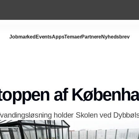
Jobmarked
Events
Apps
Temaer
Partnere
Nyhedsbrev
 toppen af Københ
fvandingsløsning holder Skolen ved Dybbøls