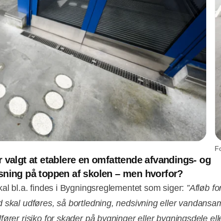
F
 valgt at etablere en omfattende afvandings- og
ning på toppen af skolen – men hvorfor?
kal bl.a. findes i Bygningsreglementet som siger:
”Afløb fo
 skal udføres, så bortledning, nedsivning eller vandansa
fører risiko for skader på bygninger eller bygningsdele ell