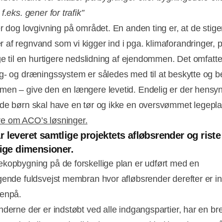
f.eks. gener for trafik”
er dog lovgivning på området. En anden ting er, at de stig
af regnvand som vi kigger ind i pga. klimaforandringer, po
age til en hurtigere nedslidning af ejendommen. Det omfatt
g- og dræningssystem er således med til at beskytte og b
en – give den en længere levetid. Endelig er der hensynet
de børn skal have en tør og ikke en oversvømmet legepla
e om ACO’s løsninger.
 leveret samtlige projektets afløbsrender og riste 
lige dimensioner.
kopbygning på de forskellige plan er udført med en
gende fuldsvejst membran hvor afløbsrender derefter er in
venpå.
nderne der er indstøbt ved alle indgangspartier, har en b