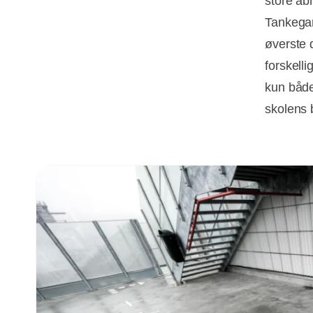
store åb
Tankegan
øverste 
forskelli
kun både
skolens 