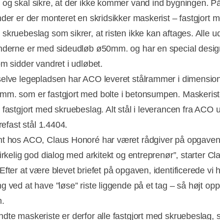
og skal sikre, at der ikke kommer vand ind bygningen. På
nder er der monteret en skridsikker maskerist – fastgjort 
skruebeslag som sikrer, at risten ikke kan aftages. Alle ud
nderne er med sideudløb ø50mm. og har en special desig
om sidder vandret i udløbet.
elve legepladsen har ACO leveret stålrammer i dimensio
m. som er fastgjort med bolte i betonsumpen. Maskerist
fastgjort med skruebeslag. Alt stål i leverancen fra ACO u
yrefast stål 1.4404.
t hos ACO, Claus Honoré har været rådgiver på opgaven:
irkelig god dialog med arkitekt og entreprenør”, starter Cl
fter at være blevet briefet på opgaven, identificerede vi h
g ved at have ”løse” riste liggende på et tag – så højt op
n.
dte maskeriste er derfor alle fastgjort med skruebeslag, 