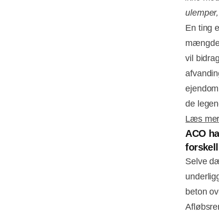
ulemper, 
En ting 
mængder 
vil bidr
afvandin
ejendomm
de legen
Læs mer
ACO har
forskel
Selve dæ
underlig
beton o
Afløbsre