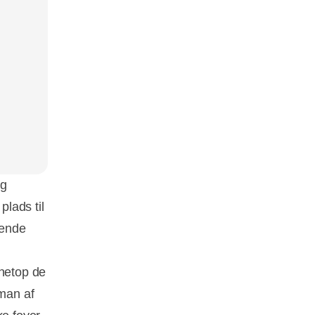
og
lads til
sende
netop de
man af