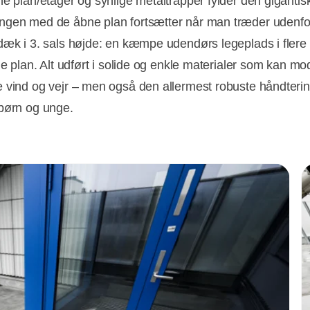
ne plan/etager og synlige metaltrapper fylder den gigantisk
gen med de åbne plan fortsætter når man træder udenfo
dæk i 3. sals højde: en kæmpe udendørs legeplads i flere
ge plan. Alt udført i solide og enkle materialer som kan mo
 vind og vejr – men også den allermest robuste håndterin
børn og unge.