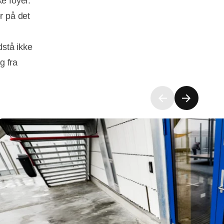
e foyer.
r på det
dstå ikke
g fra