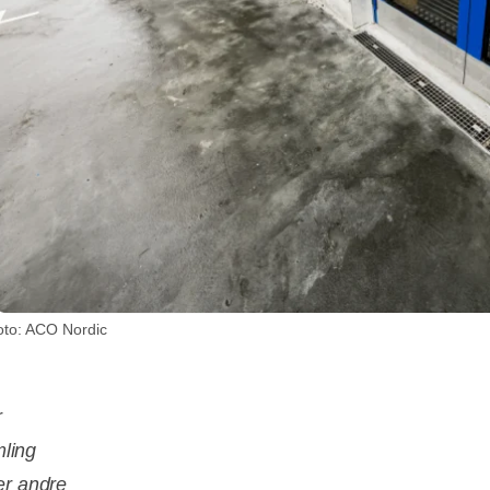
oto: ACO Nordic
r
mling
er andre