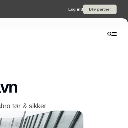
Log ind
Bliv partner
avn
bro tør & sikker