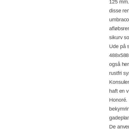
125 mm. 
disse re
umbraco 
afløbsre
sikurv s
Ude på s
488x588m
også her 
rustfri s
Konsulen
haft en v
Honoré. E
bekymrin
gadepla
De anven