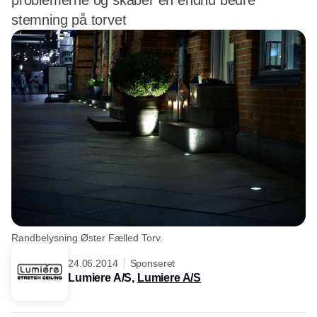
problemerne og skaber en endnu bedre
stemning på torvet
Randbelysning Øster Fælled Torv.
24.06.2014
Sponseret
Lumiere A/S,
Lumiere A/S