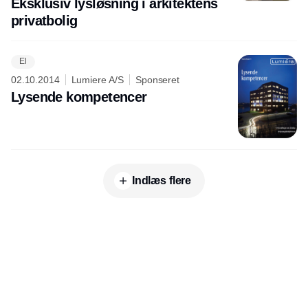
Eksklusiv lysløsning i arkitektens
privatbolig
El
02.10.2014
Lumiere A/S
Sponseret
Lysende kompetencer
Indlæs flere
Udgiver
Horisont Gruppen a/s