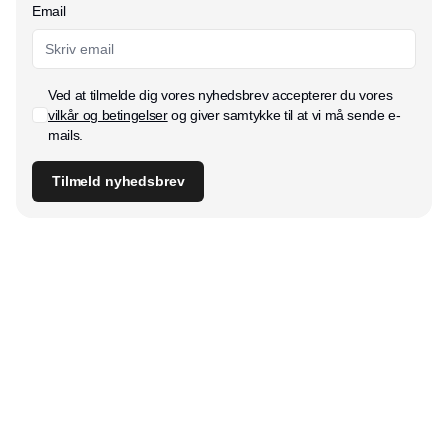
Email
Ved at tilmelde dig vores nyhedsbrev accepterer du vores
vilkår og betingelser
og giver samtykke til at vi må sende e-
mails.
Tilmeld nyhedsbrev
Udgiver
Horisont Gruppen a/s
Strandlodsvej 44
2300 København S
Telefon:
53506060