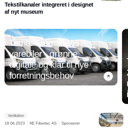
Tekstilkanaler integreret i designet
af nyt museum
Tema: Fremtidens
varebiler - grønne,
digitale og klar til nye
forretningsbehov
Ventilation
Annonce
18.04.2023
KE Fibertec AS
Sponseret