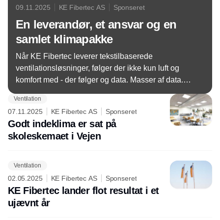
09.11.2025
KE Fibertec AS
Sponseret
En leverandør, et ansvar og en
samlet klimapakke
Når KE Fibertec leverer tekstilbaserede
ventilationsløsninger, følger der ikke kun luft og
komfort med - der følger og data. Masser af data.
Og det gør en forskel i tid, hvor dokumentation og
Ventilation
klimaansvar er blevet et krav i stort set alle
07.11.2025
KE Fibertec AS
Sponseret
byggeprodukter. KE Fibertec sparer deres kunder
Godt indeklima er sat på
for det tidskrævende arbejde med selv at indsamle
skoleskemaet i Vejen
og sammensætte klimadata.
Ventilation
02.05.2025
KE Fibertec AS
Sponseret
KE Fibertec lander flot resultat i et
ujævnt år