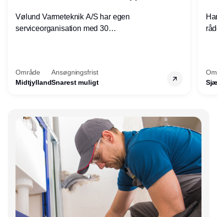
Vølund Varmeteknik A/S har egen
Har
serviceorganisation med 30
råd
servicemedarbejdere over hele landet. Vi
lof
søger nu endnu en teknisk kollega - denne
pri
gang til kundesupport på kontoret i Herning.
for
Område
Ansøgningsfrist
Om
Midtjylland
Snarest muligt
Sjæ
Annonce