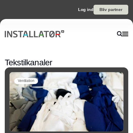
Log ind
Bliv partner
Annonce
Tekstilkanaler
Ventilation