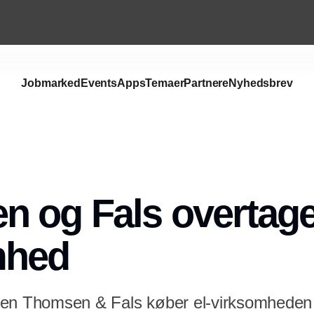
Jobmarked
Events
Apps
Temaer
Partnere
Nyhedsbrev
Annonce
 og Fals overtager
mhed
ren Thomsen & Fals køber el-virksomhede