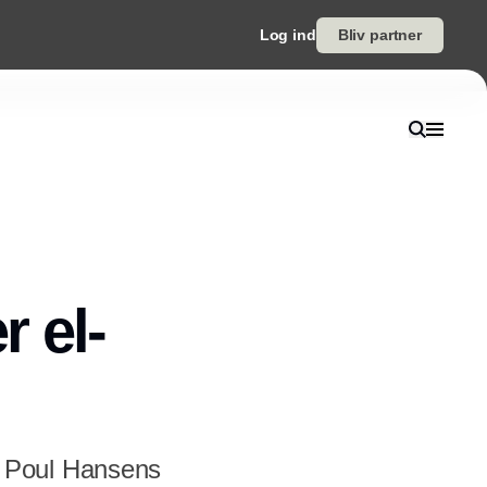
Log ind
Bliv partner
 el-
n Poul Hansens