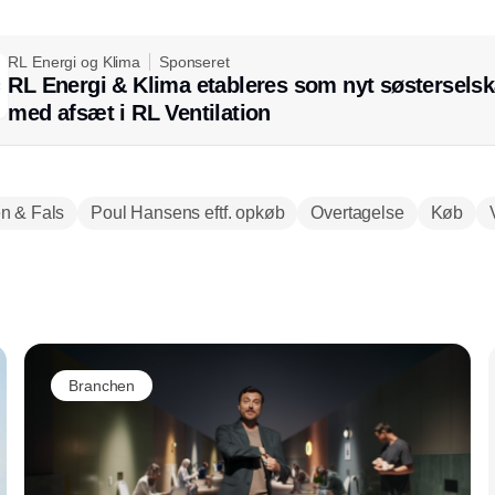
RL Energi og Klima
Sponseret
RL Energi & Klima etableres som nyt søstersels
med afsæt i RL Ventilation
n & Fals
Poul Hansens eftf. opkøb
Overtagelse
Køb
Annonce
Branchen