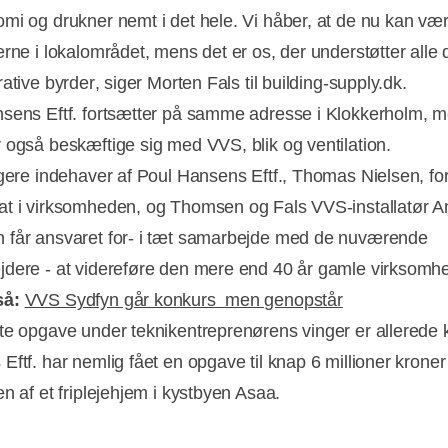
mi og drukner nemt i det hele. Vi håber, at de nu kan væ
erne i lokalområdet, mens det er os, der understøtter alle 
ative byrder, siger Morten Fals til building-supply.dk.
sens Eftf. fortsætter på samme adresse i Klokkerholm, me
 også beskæftige sig med VVS, blik og ventilation.
igere indehaver af Poul Hansens Eftf., Thomas Nielsen, fo
t i virksomheden, og Thomsen og Fals VVS-installatør A
får ansvaret for- i tæt samarbejde med de nuværende
dere - at videreføre den mere end 40 år gamle virksomh
så:
VVS Sydfyn går konkurs  men genopstår
te opgave under teknikentreprenørens vinger er allerede k
Eftf. har nemlig fået en opgave til knap 6 millioner krone
n af et friplejehjem i kystbyen Asaa.