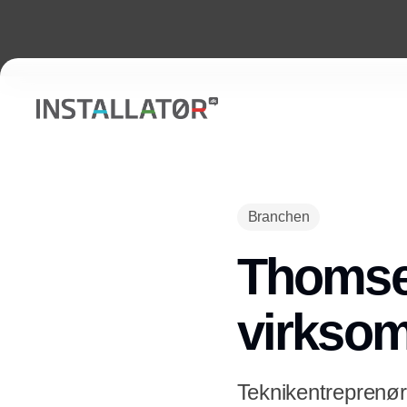
Branchen
Thomsen
virkso
Teknikentreprenø