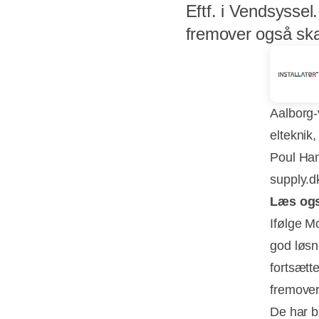
Eftf. i Vendsyssel
fremover også skal
Aalborg-
elteknik
Poul Han
supply.d
Læs og
Ifølge M
god løsni
fortsætt
fremover
De har 