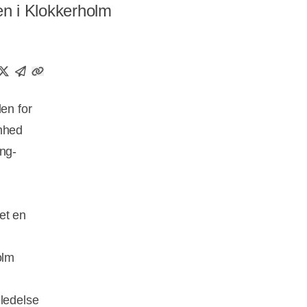
en i Klokkerholm
en for
omhed
ing-
et en
olm
eledelse