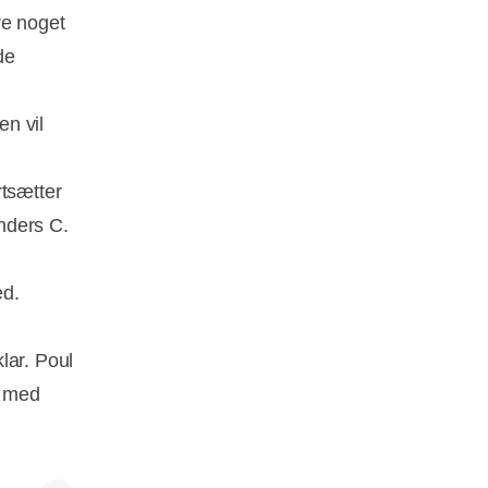
re noget
de
n vil
rtsætter
nders C.
ed.
lar. Poul
r med