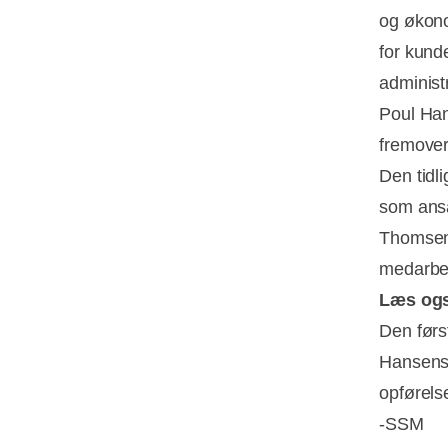
og økono
for kund
administr
Poul Han
fremover
Den tidl
som ansa
Thomsen 
medarbej
Læs og
Den førs
Hansens 
opførelse
-SSM