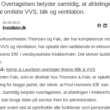
. Overtagelsen betyder samtidig, at afdeling
 omfatte VVS, blik og ventilation.
26.08.2015
Installator.dk
virksomheden Thomsen og Fals, der har kompetencer ind
, VVS og Ventilation, har opkøbt den nødlidende el-virks
sens Eftf. i vendsysselske Klokkerholm. Det skriver build
k.
så:
Kemp & Lauritzen overtager Byens Blik & VVS
orten Fals, som er direktør hos Thomsen & Fals, er opkøb
ng for begge parter, der sikrer, at Poul Hansens Eftf. kan
e. Samtidig betyder overtagelsen, at afdelingen i Klokkerh
Annonce
 kan bruge tiden på service frem for administration.
bare svært ved at opretholde alle funktioner som personal