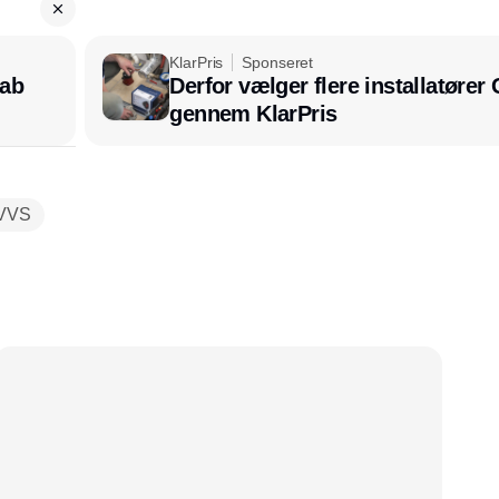
KlarPris
Sponseret
kab
Derfor vælger flere installatøre
gennem KlarPris
VVS