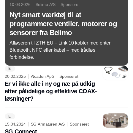
10.03.2026
Belimo A/S
Sponseret
Nyt smart værktøj til at
programmere ventiler, motorer og
sensorer fra Belimo
Afløseren til ZTH EU – Link.10 kobler med enten
Bluetooth, NFC eller kabel – med trådløs
forbindelse.
El
20.02.2025
Alcadon ApS
Sponseret
Er vi ikke alle i ny og næ på udkig
efter pålidelige og effektive COAX-
løsninger?
El
15.04.2024
SG Armaturen A/S
Sponseret
SG Connect