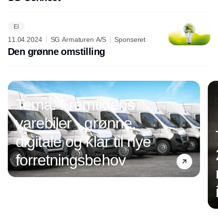
El
11.04.2024
SG Armaturen A/S
Sponseret
Den grønne omstilling
Annonce
Tema: Fremtidens
varebiler - grønne,
digitale og klar til nye
forretningsbehov