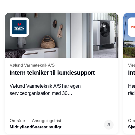
Annonce
Vølund Varmeteknik A/S
Vie
Intern tekniker til kundesupport
In
Vølund Varmeteknik A/S har egen
Har
serviceorganisation med 30
råd
servicemedarbejdere over hele landet. Vi
lof
søger nu endnu en teknisk kollega - denne
pri
gang til kundesupport på kontoret i Herning.
for
Område
Ansøgningsfrist
Om
Midtjylland
Snarest muligt
Sjæ