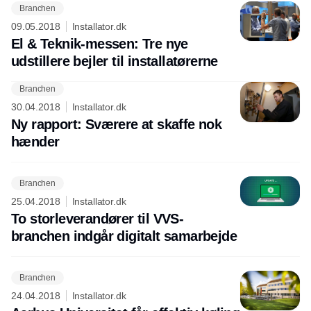
er der lagt op til at kræse ekstra meget for deres
Branchen
videbegærlighed. Det sker med et tætpakket
09.05.2018
Installator.dk
program, hvor specialister går i dybden med en
El & Teknik-messen: Tre nye
lang række aktuelle emner.
udstillere bejler til installatørerne
Branchen
30.04.2018
Installator.dk
Ny rapport: Sværere at skaffe nok
hænder
Branchen
25.04.2018
Installator.dk
To storleverandører til VVS-
branchen indgår digitalt samarbejde
Branchen
24.04.2018
Installator.dk