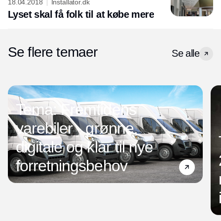
18.04.2018
Installator.dk
Lyset skal få folk til at købe mere
Se flere temaer
Se alle
Tema: Fremtidens
varebiler - grønne,
digitale og klar til nye
forretningsbehov