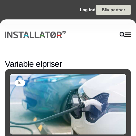
Log ind
Bliv partner
Annonce
Variable elpriser
El