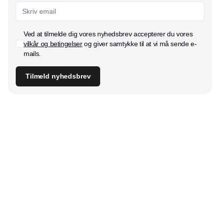
Ved at tilmelde dig vores nyhedsbrev accepterer du vores
vilkår og betingelser
og giver samtykke til at vi må sende e-
mails.
Tilmeld nyhedsbrev
Udgiver
Horisont Gruppen a/s
Strandlodsvej 44
2300 København S
Telefon:
53506060
www.horisontgruppen.dk