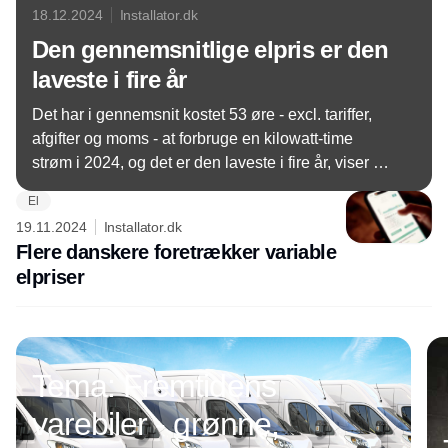
18.12.2024
Installator.dk
Den gennemsnitlige elpris er den
laveste i fire år
Det har i gennemsnit kostet 53 øre - excl. tariffer,
afgifter og moms - at forbruge en kilowatt-time
strøm i 2024, og det er den laveste i fire år, viser en
opgørelse fra Green Power Denmark.
El
19.11.2024
Installator.dk
Flere danskere foretrækker variable
elpriser
Annonce
Tema: Fremtidens
varebiler - grønne,