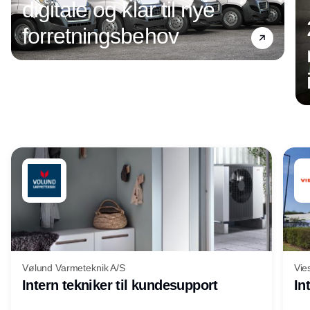
digitale og klar til nye
forretningsbehov
Annonce
Vølund Varmeteknik A/S
Vie
Intern tekniker til kundesupport
In