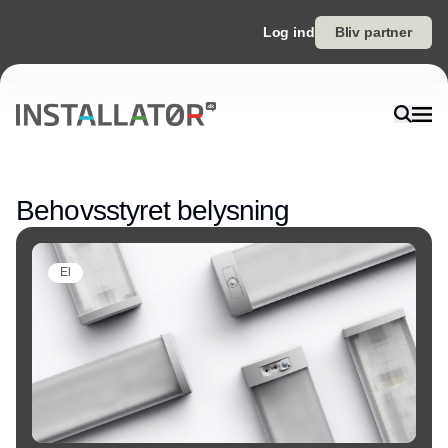
Log ind
Bliv partner
Annonce
Behovsstyret belysning
El