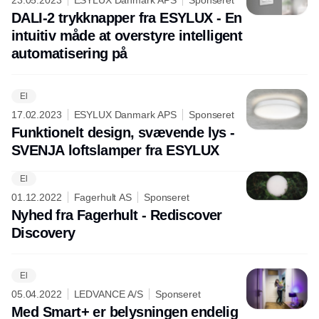
23.05.2023
ESYLUX Danmark APS
Sponseret
DALI-2 trykknapper fra ESYLUX - En
intuitiv måde at overstyre intelligent
automatisering på
El
17.02.2023
ESYLUX Danmark APS
Sponseret
Funktionelt design, svævende lys -
SVENJA loftslamper fra ESYLUX
El
Annonce
01.12.2022
Fagerhult AS
Sponseret
Nyhed fra Fagerhult - Rediscover
Discovery
El
05.04.2022
LEDVANCE A/S
Sponseret
Med Smart+ er belysningen endelig