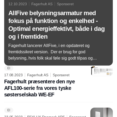
12.10.2023
Fagerhult AS
Sponseret
AllFive belysningsarmatur med
fokus på funktion og enkelhed -
Optimal energieffektivt, både i dag
og i fremtiden
Fagerhult lancerer AllFive, i en opdateret og
fremtidssikret version. Der er brug for god
belysning, hvis folk skal føle sig godt tilpas og
kunne udføre deres arbejde ordentligt - også i rum,
El
der ikke bruges så ofte, eller hvor dagslyset ikke
17.08.2023
Fagerhult AS
Sponseret
når ind.
Fagerhult præsentere den nye
AFL100-serie fra vores tyske
søsterselskab WE-EF
El