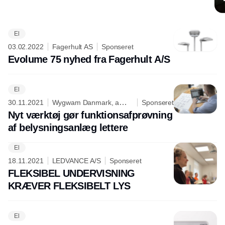
El
Annonce
03.02.2022
Fagerhult AS
Sponseret
Evolume 75 nyhed fra Fagerhult A/S
El
30.11.2021
Wygwam Danmark, a
Sponseret
division of Niko
Nyt værktøj gør funktionsafprøvning
af belysningsanlæg lettere
El
18.11.2021
LEDVANCE A/S
Sponseret
FLEKSIBEL UNDERVISNING
KRÆVER FLEKSIBELT LYS
El