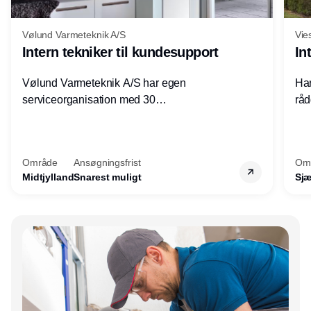
Vølund Varmeteknik A/S
Vie
Intern tekniker til kundesupport
In
Vølund Varmeteknik A/S har egen
Har
serviceorganisation med 30
råd
servicemedarbejdere over hele landet. Vi
lof
søger nu endnu en teknisk kollega - denne
pri
gang til kundesupport på kontoret i Herning.
for
Område
Ansøgningsfrist
Om
Midtjylland
Snarest muligt
Sjæ
Annonce