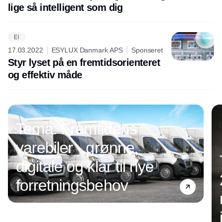
lige så intelligent som dig
El
17.03.2022
ESYLUX Danmark APS
Sponseret
Styr lyset på en fremtidsorienteret
og effektiv måde
Tema: Fremtidens
varebiler - grønne,
digitale og klar til nye
forretningsbehov