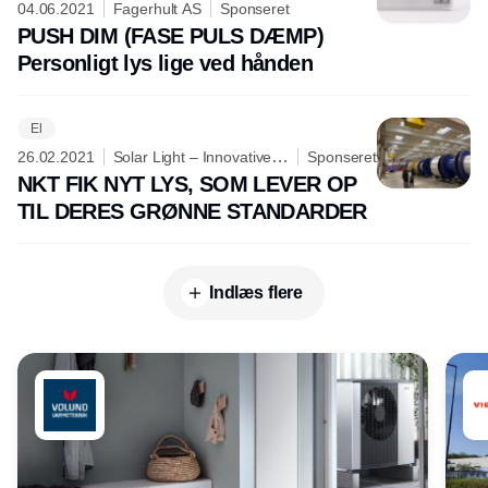
04.06.2021
Fagerhult AS
Sponseret
PUSH DIM (FASE PULS DÆMP)
Personligt lys lige ved hånden
El
26.02.2021
Solar Light – Innovative
Sponseret
lighting is our dedication
NKT FIK NYT LYS, SOM LEVER OP
TIL DERES GRØNNE STANDARDER
Indlæs flere