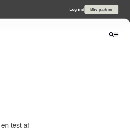
Log ind
Bliv partner
en test af