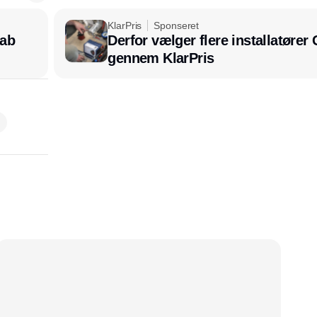
KlarPris
Sponseret
kab
Derfor vælger flere installatøre
gennem KlarPris