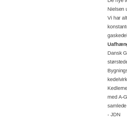
De nye t
Nielsen 
Vi har a
konstant
gaskedel 
Uafhæng
Dansk Ga
størsted
Bygnings
kedelvir
Kedlerne
med A-G 
samlede 
- JDN