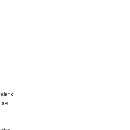
ondens
lavt