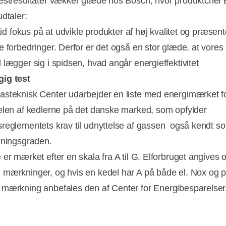
estresultater vækker glæde hos Bosch, hvor produktchef 
udtaler:
ltid fokus på at udvikle produkter af høj kvalitet og præsent
e forbedringer. Derfor er det også en stor glæde, at vores
lægger sig i spidsen, hvad angår energieffektivitet
Annonce
ig test
steknisk Center udarbejder en liste med energimærket f
elen af kedlerne på det danske marked, som opfylder
reglementets krav til udnyttelse af gassen  også kendt s
kningsgraden.
 er mærket efter en skala fra A til G. Elforbruget angives 
mærkninger, og hvis en kedel har A på både el, Nox og 
mærkning anbefales den af Center for Energibesparelser