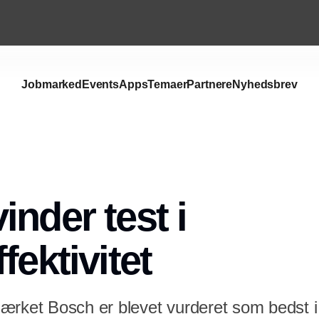
Jobmarked
Events
Apps
Temaer
Partnere
Nyhedsbrev
Annonce
inder test i
fektivitet
ærket Bosch er blevet vurderet som bedst i 