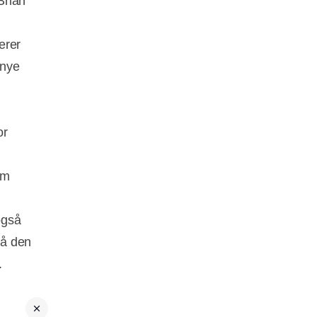
Brian
erer
 nye
or
om
også
på den
.