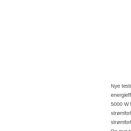
Nye test
energief
5000 W f
strømfor
strømfor