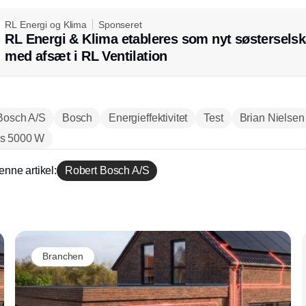
RL Energi og Klima
Sponseret
RL Energi & Klima etableres som nyt søstersels
med afsæt i RL Ventilation
Bosch A/S
Bosch
Energieffektivitet
Test
Brian Nielsen
s 5000 W
enne artikel:
Robert Bosch A/S
Annonce
Branchen