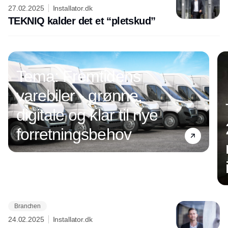
27.02.2025
Installator.dk
TEKNIQ kalder det et “pletskud”
Tema: Fremtidens
varebiler - grønne,
digitale og klar til nye
forretningsbehov
Branchen
Annonce
24.02.2025
Installator.dk