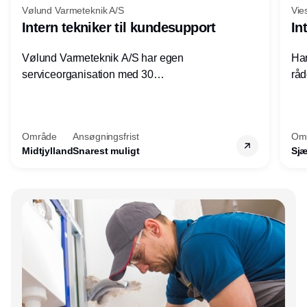
Vølund Varmeteknik A/S
Vie
Intern tekniker til kundesupport
In
Vølund Varmeteknik A/S har egen
Har
serviceorganisation med 30
råd
servicemedarbejdere over hele landet. Vi
lof
søger nu endnu en teknisk kollega - denne
pri
gang til kundesupport på kontoret i Herning.
for
Område
Ansøgningsfrist
Om
Midtjylland
Snarest muligt
Sjæ
Annonce