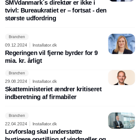
SMVdanmark´s direktør er ikke i
tvivl: Bureaukratiet er – fortsat - den
største udfordring
Branchen
09.12.2024
Installator.dk
Regeringen vil fjerne byrder for 9
mia. kr. årligt
Branchen
29.08.2024
Installator.dk
Skatteministeriet ændrer kritiseret
indberetning af firmabiler
Branchen
22.04.2024
Installator.dk
Lovforslag skal understøtte
hurtigere opstilling af vindmøller og