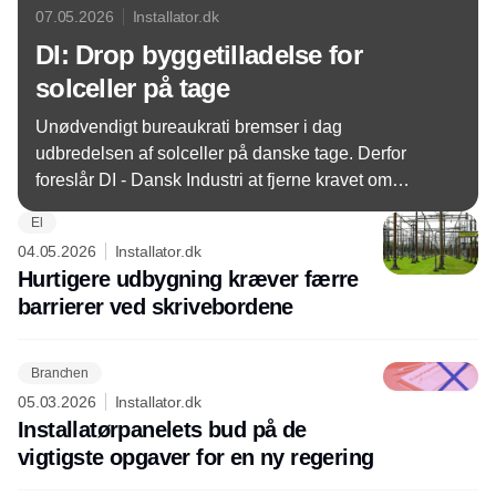
07.05.2026
Installator.dk
DI: Drop byggetilladelse for
solceller på tage
Unødvendigt bureaukrati bremser i dag
udbredelsen af solceller på danske tage. Derfor
foreslår DI - Dansk Industri at fjerne kravet om
byggetilladelse for tagmonterede anlæg.
El
04.05.2026
Installator.dk
Hurtigere udbygning kræver færre
barrierer ved skrivebordene
Branchen
05.03.2026
Installator.dk
Installatørpanelets bud på de
vigtigste opgaver for en ny regering