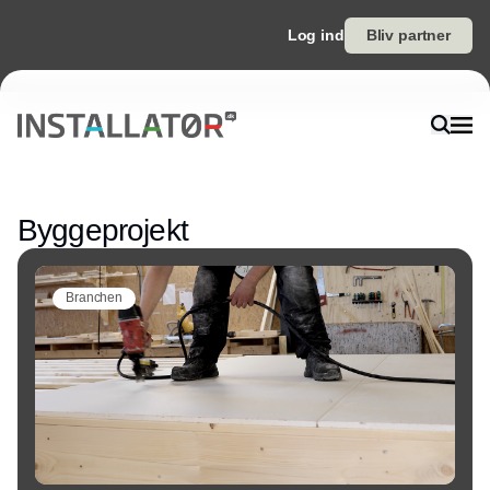
Log ind
Bliv partner
Annonce
Byggeprojekt
Branchen