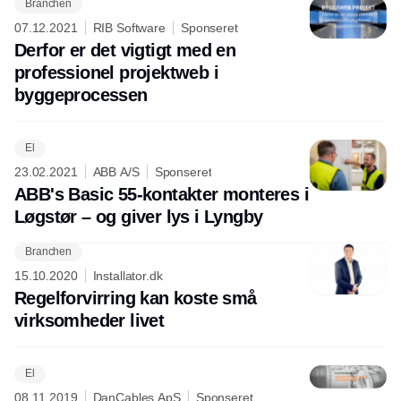
Branchen
Annonce
07.12.2021
RIB Software
Sponseret
Derfor er det vigtigt med en
professionel projektweb i
byggeprocessen
El
23.02.2021
ABB A/S
Sponseret
ABB's Basic 55-kontakter monteres i
Løgstør – og giver lys i Lyngby
Branchen
15.10.2020
Installator.dk
Regelforvirring kan koste små
virksomheder livet
El
08.11.2019
DanCables ApS
Sponseret