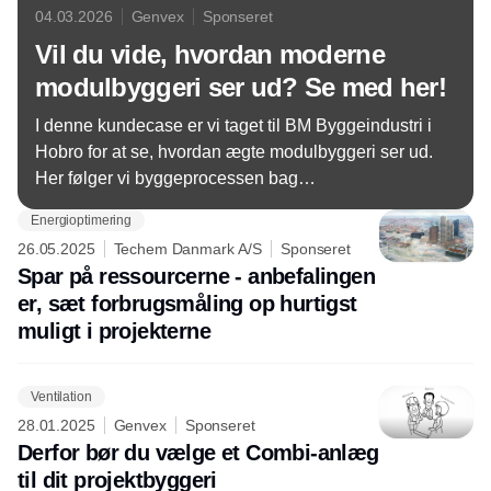
04.03.2026
Genvex
Sponseret
Vil du vide, hvordan moderne
modulbyggeri ser ud? Se med her!
I denne kundecase er vi taget til BM Byggeindustri i
Hobro for at se, hvordan ægte modulbyggeri ser ud.
Her følger vi byggeprocessen bag
seniorbofællesskabet Agorahaverne i Holbæk fra
Energioptimering
start til færdigt byggeri.
26.05.2025
Techem Danmark A/S
Sponseret
Spar på ressourcerne - anbefalingen
er, sæt forbrugsmåling op hurtigst
muligt i projekterne
Ventilation
28.01.2025
Genvex
Sponseret
Derfor bør du vælge et Combi-anlæg
til dit projektbyggeri