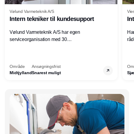
Vølund Varmeteknik A/S
Vie
Intern tekniker til kundesupport
In
Vølund Varmeteknik A/S har egen
Har
serviceorganisation med 30
råd
servicemedarbejdere over hele landet. Vi
lof
søger nu endnu en teknisk kollega - denne
pri
gang til kundesupport på kontoret i Herning.
for
Område
Ansøgningsfrist
Om
Midtjylland
Snarest muligt
Sjæ
Annonce