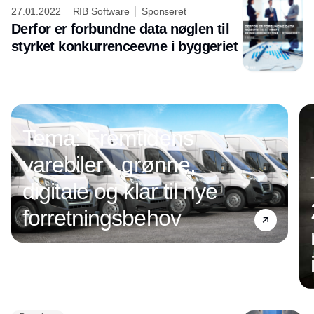
27.01.2022
RIB Software
Sponseret
Derfor er forbundne data nøglen til
styrket konkurrenceevne i byggeriet
Tema: Fremtidens
varebiler - grønne,
digitale og klar til nye
forretningsbehov