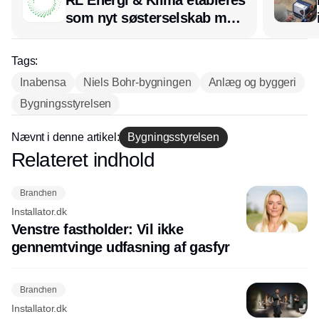
RL Energi & Klima etableres
som nyt søsterselskab med
afsæt i RL Ventilation
Tags:
Inabensa
Niels Bohr-bygningen
Anlæg og byggeri
Bygningsstyrelsen
Nævnt i denne artikel:
Bygningsstyrelsen
Relateret indhold
Annonce
Branchen
Installator.dk
Venstre fastholder: Vil ikke
gennemtvinge udfasning af gasfyr
Branchen
Installator.dk