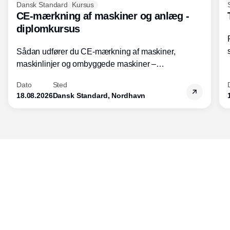
Dansk Standard
Kursus
CE-mærkning af maskiner og anlæg -
diplomkursus
Sådan udfører du CE-mærkning af maskiner,
maskinlinjer og ombyggede maskiner –
Diplomkursus – 2 dage
Dato
Sted
18.08.2026
Dansk Standard, Nordhavn
Udgiver
Horisont Gruppen a/s
Strandlodsvej 44