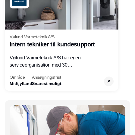
Vølund Varmeteknik A/S
Intern tekniker til kundesupport
Vølund Varmeteknik A/S har egen
serviceorganisation med 30
servicemedarbejdere over hele landet. Vi
Område
Ansøgningsfrist
søger nu endnu en teknisk kollega - denne
Midtjylland
Snarest muligt
gang til kundesupport på kontoret i Herning.
Annonce